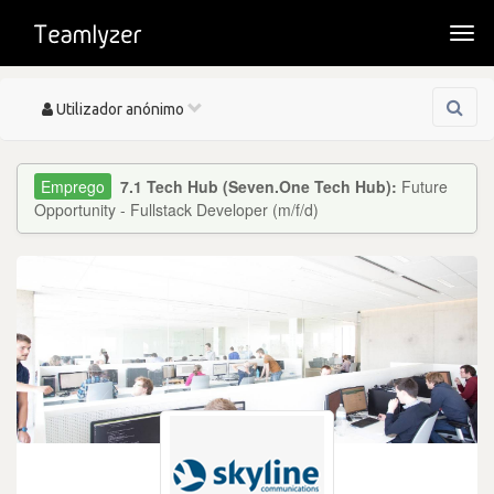
Togg
navi
Toggle
Utilizador anónimo
navigation
7.1 Tech Hub (Seven.One Tech Hub):
Future
Opportunity - Fullstack Developer (m/f/d)