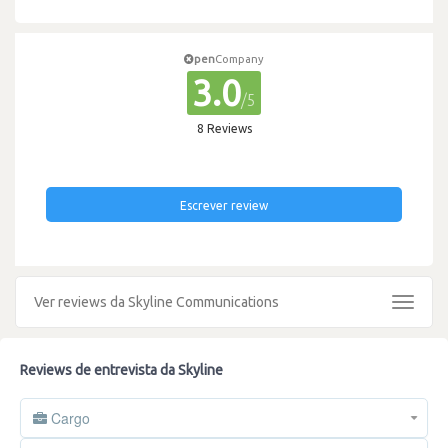
pen
Company
3.0
/5
8 Reviews
Escrever review
Ver reviews da Skyline Communications
Toggle
navigat
Reviews de entrevista da Skyline
Cargo