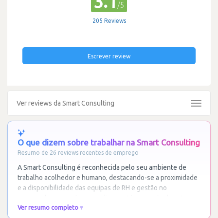
3.1
/5
205 Reviews
Escrever review
Ver reviews da Smart Consulting
Toggle
navigat
O que dizem sobre trabalhar na Smart Consulting
Resumo de 26 reviews recentes de emprego
A Smart Consulting é reconhecida pelo seu ambiente de
trabalho acolhedor e humano, destacando-se a proximidade
e a disponibilidade das equipas de RH e gestão no
acompanhamento dos consultores. A integração de
…
Ler
Ver resumo completo
mais