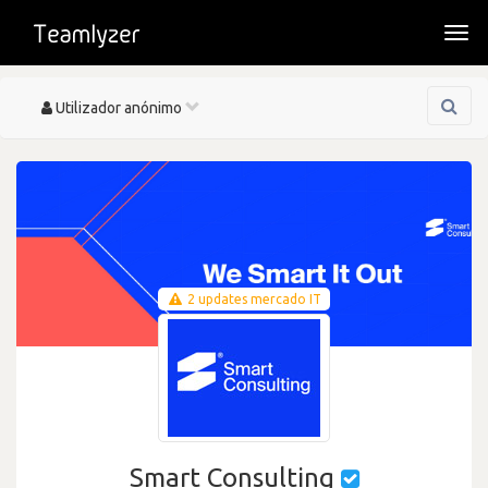
Togg
navi
Toggle
Utilizador anónimo
navigation
2 updates mercado IT
Smart Consulting