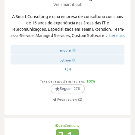
We smart it out
A Smart Consulting é uma empresa de consultoria com mais
de 16 anos de experiência nas áreas das IT e
Telecomunicações. Especializada em Team Extension, Team-
as-a-Service, Managed Services, Custom Software
…
Ler mais
angular
python
+34
Taxa de resposta às reviews:
100
%
★
Seguir
278
Pedir review (
2
)
pen
Company