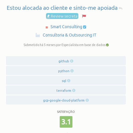
Estou alocada ao cliente e sinto-me apoiada
Review secreta
Smart Consulting
·
Consultoria & Outsourcing IT
Submetido há 5 meses
por Especialista em base de dados
github
python
sql
terraform
gcp-google-cloud-platform
SATISFAÇÃO
3.1