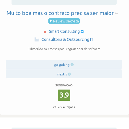
Muito boa mas o contrato precisa ser maior
Review secreta
Smart Consulting
·
Consultoria & Outsourcing IT
Submetido há 7 meses
por Programador de software
go-golang
nextjs
SATISFAÇÃO
3.9
233 visualizações