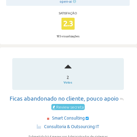
open-ai
SATISFAÇÃO
2.3
185 visualizações
2
Votos
Ficas abandonado no cliente, pouco apoio
Review secreta
Smart Consulting
·
Consultoria & Outsourcing IT
Submetido há 6 meses
por Administrador de sistemas