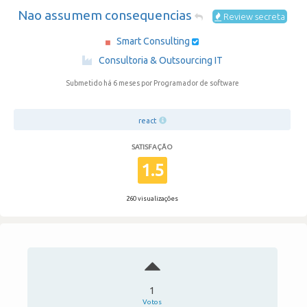
Nao assumem consequencias
Review secreta
Smart Consulting
·
Consultoria & Outsourcing IT
Submetido há 6 meses
por Programador de software
react
SATISFAÇÃO
1.5
260 visualizações
1
Votos