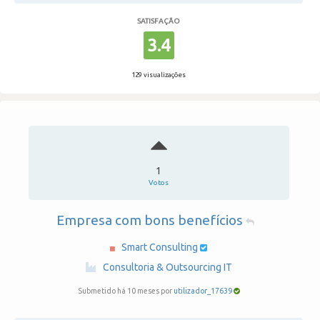
SATISFAÇÃO
3.4
129 visualizações
1
Votos
Empresa com bons benefícios
Smart Consulting
·
Consultoria & Outsourcing IT
Submetido há 10 meses por
utilizador_17639