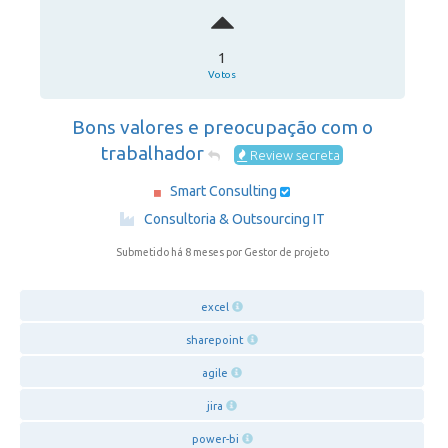
1
Votos
Bons valores e preocupação com o
trabalhador
Review secreta
Smart Consulting
·
Consultoria & Outsourcing IT
Submetido há 8 meses
por Gestor de projeto
excel
sharepoint
agile
jira
power-bi