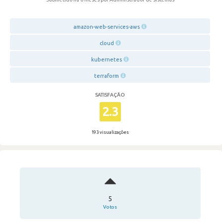
amazon-web-services-aws
cloud
kubernetes
terraform
SATISFAÇÃO
2.3
193 visualizações
5
Votos