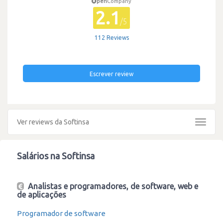
pen
Company
2.1
/5
112 Reviews
Escrever review
Ver reviews da Softinsa
Toggle
navigat
Salários na Softinsa
Analistas e programadores, de software, web e
de aplicações
Programador de software