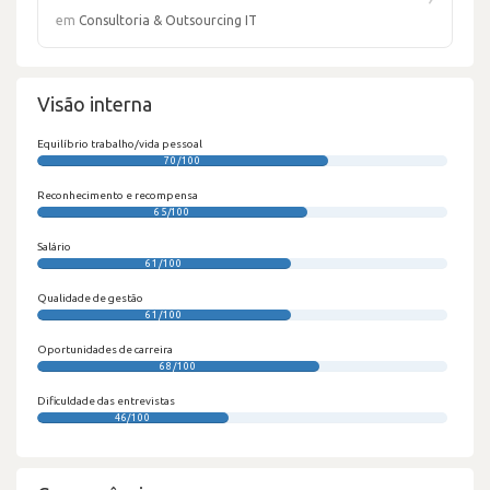
em
Consultoria & Outsourcing IT
Visão interna
Equilíbrio trabalho/vida pessoal
70/100
Reconhecimento e recompensa
65/100
Salário
61/100
Qualidade de gestão
61/100
Oportunidades de carreira
68/100
Dificuldade das entrevistas
46/100