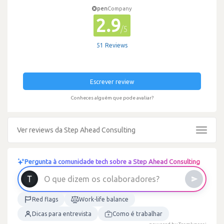
pen
Company
2.9
/5
51 Reviews
Escrever review
Conheces alguém que pode avaliar?
Ver reviews da Step Ahead Consulting
Toggle
navigat
Pergunta à comunidade tech sobre a Step Ahead Consulting
?
s
e
r
o
d
a
O
q
u
e
d
i
z
e
m
o
s
c
o
l
a
b
o
r
Red flags
Work-life balance
Dicas para entrevista
Como é trabalhar