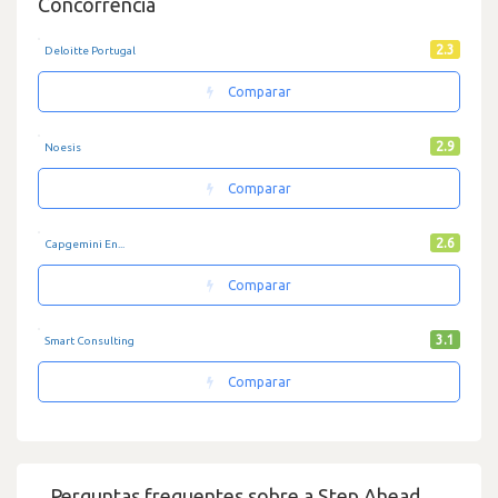
Concorrência
2.3
Deloitte Portugal
Comparar
2.9
Noesis
Comparar
2.6
Capgemini En...
Comparar
3.1
Smart Consulting
Comparar
Perguntas frequentes sobre a Step Ahead