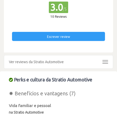
3.0
/5
10 Reviews
Escrever review
Ver reviews da Stratio Automotive
Toggle
navigat
Perks e cultura da Stratio Automotive
✸ Benefícios e vantagens (7)
Vida familiar e pessoal
na Stratio Automotive