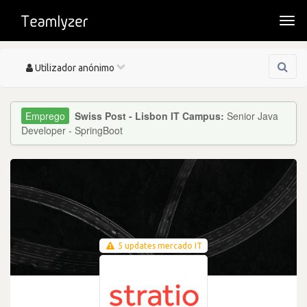
Togg
navi
Toggle
Utilizador anónimo
navigation
Swiss Post - Lisbon IT Campus:
Senior Java
Developer - SpringBoot
5 updates mercado IT