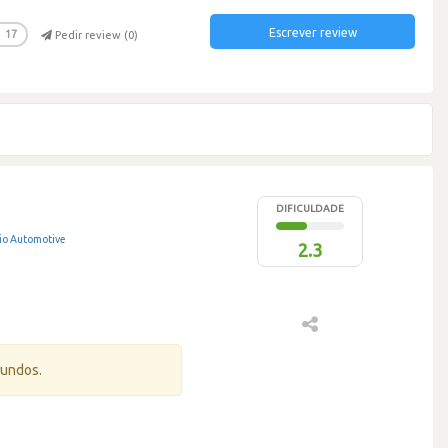
Escrever review
17
Pedir review (
0
)
DIFICULDADE
tio Automotive
2.3
gundos.