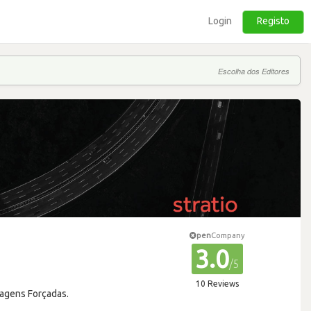
Login
Registo
Escolha dos Editores
pen
Company
3.0
/5
10 Reviews
ragens Forçadas.