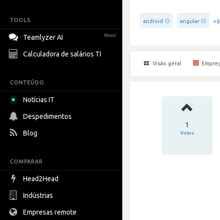
TOOLS
+6
android
angular
Novo!
Teamlyzer AI
Calculadora de salários TI
Visão geral
Empre
CONTEÚDO
Notícias IT
Despedimentos
1
Blog
Votos
COMPARAR
Head2Head
Indústrias
Empresas remote