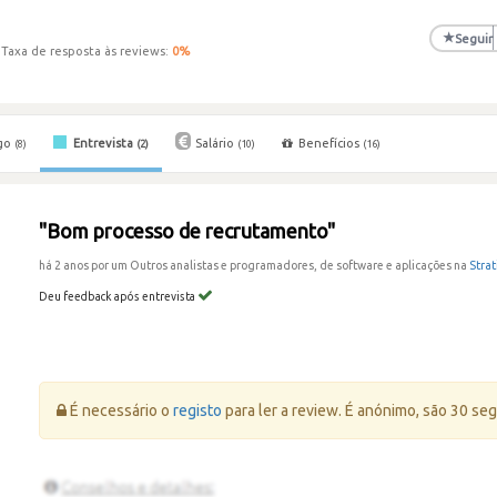
★
Seguir
Taxa de resposta às reviews:
0
%
go
Entrevista
Salário
Benefícios
(8)
(2)
(10)
(16)
"Bom processo de recrutamento"
há 2 anos por um Outros analistas e programadores, de software e aplicações na
Stra
Deu feedback após entrevista
Erro:
É necessário o
registo
para ler a review. É anónimo, são 30 se