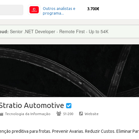
Outros analistas e
3.700€
programa...
loud:
Senior .NET Developer - Remote First - Up to 54K
Stratio Automotive
Tecnologia da Informação
·
51-200
·
Website
ção preditiva para frotas. Prevenir Avarias. Reduzir Custos. Eliminar Pa