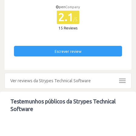
pen
Company
2.1
/5
15 Reviews
Escrever review
Ver reviews da Strypes Technical Software
Toggle
navigat
Testemunhos públicos da Strypes Technical
Software