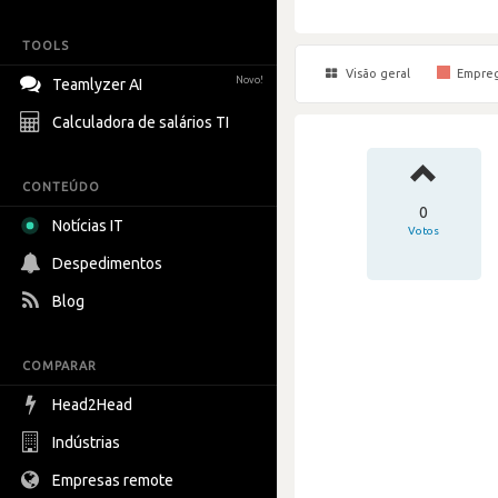
TOOLS
Visão geral
Empre
Novo!
Teamlyzer AI
Calculadora de salários TI
CONTEÚDO
0
Notícias IT
Votos
Despedimentos
Blog
COMPARAR
Head2Head
Indústrias
Empresas remote