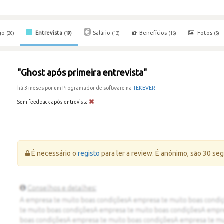
go
Entrevista
Salário
Benefícios
Fotos
(20)
(19)
(13)
(16)
(5)
"Ghost após primeira entrevista"
há 3 meses por um Programador de software na
TEKEVER
Sem feedback após entrevista
Erro:
É necessário o
registo
para ler a review. É anónimo, são 30 se