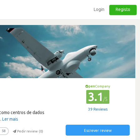
Login
Registo
pen
Company
3.1
/5
39 Reviews
como centros de dados
…
Ler mais
Escrever review
58
Pedir review (
0
)