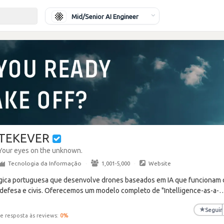
Mid/Senior AI Engineer
TEKEVER
Your eyes on the unknown.
Tecnologia da Informação
·
1,001-5,000
·
Website
ica portuguesa que desenvolve drones baseados em IA que funcionam 
defesa e civis. Oferecemos um modelo completo de "Intelligence-as-a-
★
Seguir
e resposta às reviews:
0
%