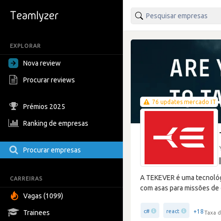
EXPLORAR
Nova review
Procurar reviews
76 updates mercado IT
Prémios 2025
Ranking de empresas
Procurar empresas
A TEKEVER é uma tecnológ
CARREIRAS
com asas para missões de 
Vagas (1099)
+18
c#
react
Trainees
Taxa d