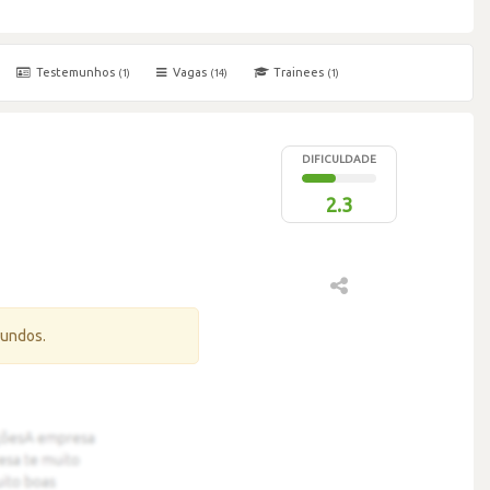
Testemunhos
Vagas
Trainees
(1)
(14)
(1)
DIFICULDADE
2.3
gundos.