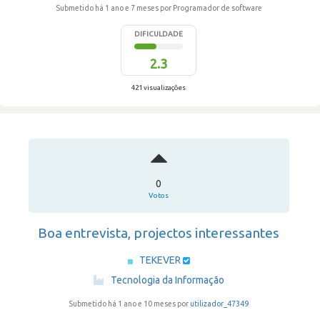
Submetido há 1 ano e 7 meses
por Programador de software
DIFICULDADE
2.3
421 visualizações
0
Votos
Boa entrevista, projectos interessantes
TEKEVER
·
Tecnologia da Informação
Submetido há 1 ano e 10 meses por
utilizador_47349