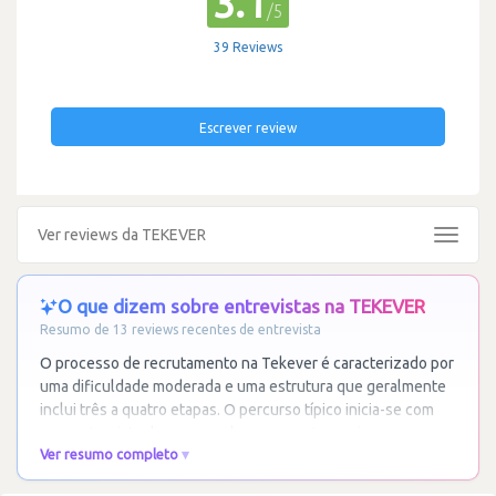
3.1
/5
39 Reviews
Escrever review
Ver reviews da TEKEVER
Toggle
navigat
O que dizem sobre entrevistas na TEKEVER
Resumo de 13 reviews recentes de entrevista
O processo de recrutamento na Tekever é caracterizado por
uma dificuldade moderada e uma estrutura que geralmente
inclui três a quatro etapas. O percurso típico inicia-se com
uma entrevista de recursos humanos
…
Ler mais
Ver resumo completo