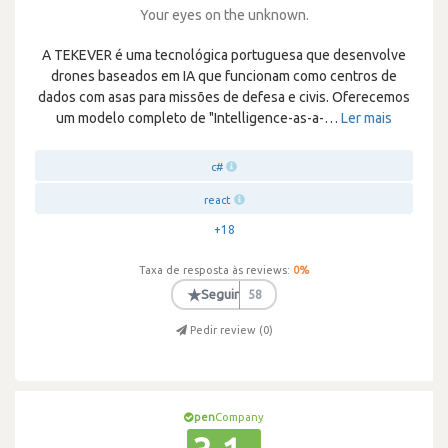
Your eyes on the unknown.
A TEKEVER é uma tecnológica portuguesa que desenvolve
drones baseados em IA que funcionam como centros de
dados com asas para missões de defesa e civis. Oferecemos
um modelo completo de "Intelligence-as-a-
…
Ler mais
c#
react
+18
Taxa de resposta às reviews:
0
%
★
Seguir
58
Pedir review (
0
)
pen
Company