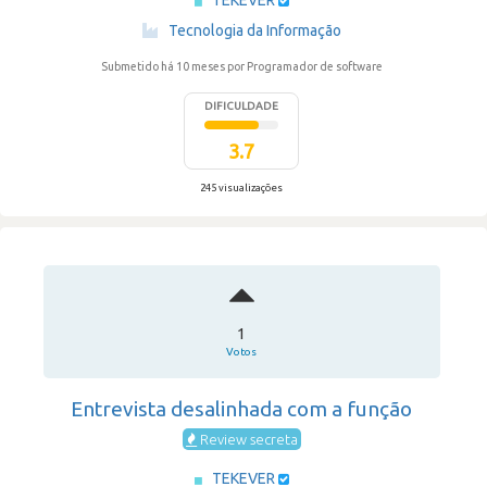
TEKEVER
·
Tecnologia da Informação
Submetido há 10 meses
por Programador de software
DIFICULDADE
3.7
245 visualizações
1
Votos
Entrevista desalinhada com a função
Review secreta
TEKEVER