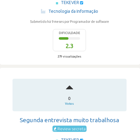
TEKEVER
·
Tecnologia da Informação
Submetido há 9 meses
por Programador de software
DIFICULDADE
2.3
279 visualizações
0
Votos
Segunda entrevista muito trabalhosa
Review secreta