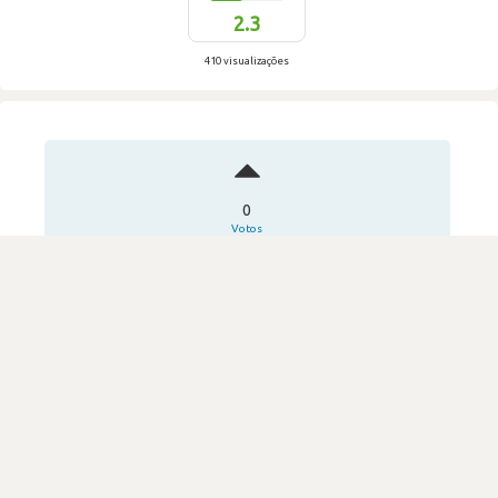
2.3
410 visualizações
0
Votos
Entrevista de nivel baixo
TEKEVER
·
Tecnologia da Informação
Submetido há 2 anos
por Programador de software
DIFICULDADE
2.3