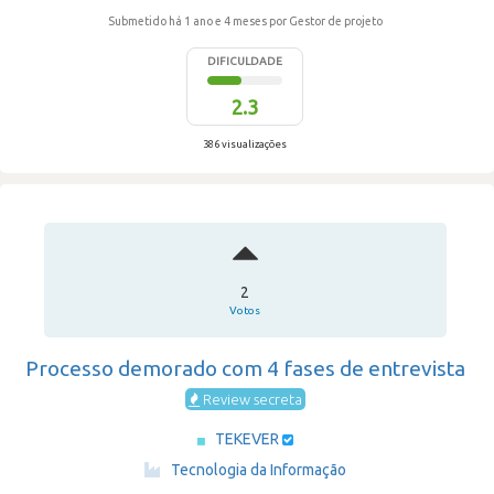
Submetido há 1 ano e 4 meses
por Gestor de projeto
DIFICULDADE
2.3
386 visualizações
2
Votos
Processo demorado com 4 fases de entrevista
Review secreta
TEKEVER
·
Tecnologia da Informação