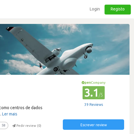
Login
Registo
pen
Company
3.1
/5
39 Reviews
como centros de dados
…
Ler mais
Escrever review
58
Pedir review (
0
)