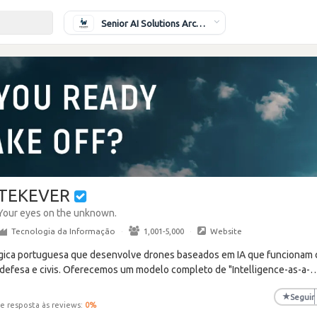
Senior AI Solutions Architect
TEKEVER
Your eyes on the unknown.
Tecnologia da Informação
·
1,001-5,000
·
Website
ica portuguesa que desenvolve drones baseados em IA que funcionam 
defesa e civis. Oferecemos um modelo completo de "Intelligence-as-a-
★
Seguir
e resposta às reviews:
0
%