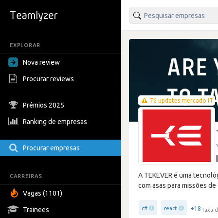
EXPLORAR
Nova review
Procurar reviews
76 updates mercado IT
Prémios 2025
Ranking de empresas
Procurar empresas
A TEKEVER é uma tecnológ
CARREIRAS
com asas para missões de 
Vagas (1101)
+18
c#
react
Trainees
Taxa d