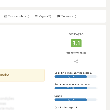
Testemunhos
Vagas
Trainees
(1)
(15)
(1)
SATISFAÇÃO
3.1
Não recomendada
Equilíbrio trabalho/vida pessoal
gundos.
75/100
Reconhecimento e recompensa
75/100
Salário
75/100
Qualidade de gestão