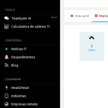
TOOLS
Visão geral
Empre
Novo!
Teamlyzer AI
Calculadora de salários TI
CONTEÚDO
2
Notícias IT
Votos
Despedimentos
Blog
COMPARAR
Head2Head
Indústrias
Empresas remote