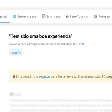
go
Entrevista
Salário
Benefícios
Fotos
(20)
(19)
(13)
(16)
(5)
"Tem sido uma boa experiencia"
há 6 anos por um Programador de software
Sénior
na
TEKEVER
react
Erro:
É necessário o
registo
para ler a review. É anónimo, são 30 se