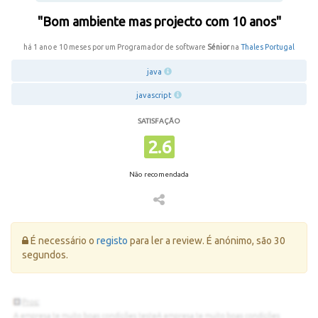
"Bom ambiente mas projecto com 10 anos"
há 1 ano e 10 meses por um Programador de software
Sénior
na
Thales Portugal
java
javascript
SATISFAÇÃO
2.6
Não recomendada
Erro:
É necessário o
registo
para ler a review. É anónimo, são 30
segundos.