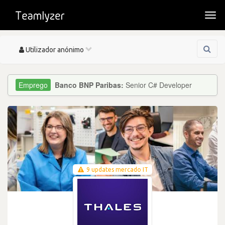
Togg
navi
Toggle
Utilizador anónimo
navigation
Banco BNP Paribas:
Senior C# Developer
9 updates mercado IT