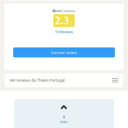
pen
Company
2.3
/5
16 Reviews
Escrever review
Ver reviews da Thales Portugal
Toggle
navigat
1
Votos