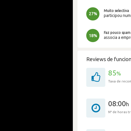
Muito selectiva
27%
participou nu
Faz pouco spam
18%
associa a emp
Reviews de funcion
85
%
Taxa de rec
08:00
h
Nº de horas 