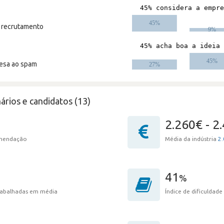
m recrutamento
resa ao spam
ários e candidatos (13)
2.260€ - 2
omendação
Média da indústria
2.
41
%
trabalhadas em média
Índice de dificuldade