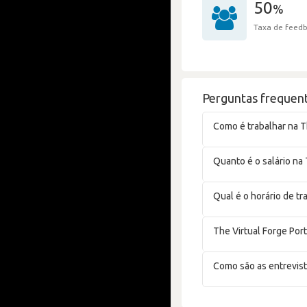
50
%
Taxa de feedb
Perguntas frequent
Como é trabalhar na T
Quanto é o salário na 
Qual é o horário de tr
The Virtual Forge Por
Como são as entrevist