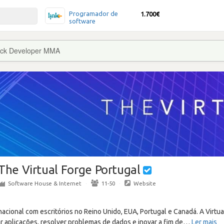
Programador de
1.700€
software
ack Developer MMA
The Virtual Forge Portugal
Software House & Internet
·
11-50
·
Website
cional com escritórios no Reino Unido, EUA, Portugal e Canadá. A Virtua
r aplicações, resolver problemas de dados e inovar a fim de
…
Ler mais