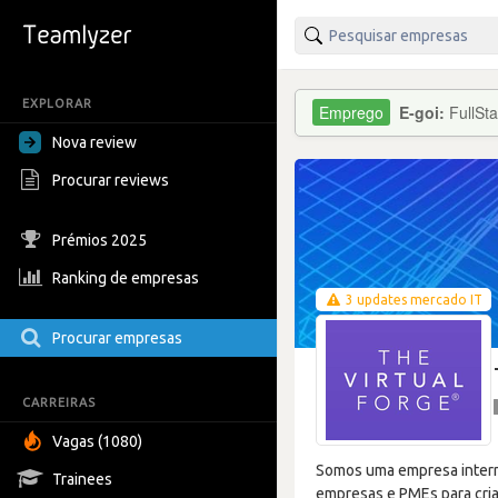
EXPLORAR
E-goi:
FullSt
Nova review
Procurar reviews
Prémios 2025
Ranking de empresas
3 updates mercado IT
Procurar empresas
CARREIRAS
Vagas (1080)
Somos uma empresa interna
Trainees
empresas e PMEs para cria