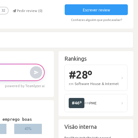
Escrever review
32
Pedir review (
0
)
Conheces alguém que pode avaliar?
Rankings
powered by Teamlyzer.ai
#
em
S
Visão interna
Equilíbrio trabalho/vida pessoal