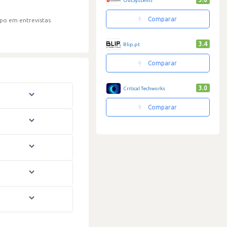
OutSystems
Comparar
po em entrevistas
3.4
Blip.pt
Comparar
3.0
Critical Techworks
Comparar