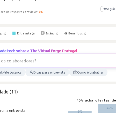
★
Seguir
Taxa de resposta às reviews:
0
%
go
Entrevista
Salário
Benefícios
(7)
(6)
(0)
(9)
de tech sobre a The Virtual Forge Portugal
o
s
c
o
l
a
b
o
r
a
d
o
r
e
s
?
k-life balance
Dicas para entrevista
Como é trabalhar
dade (11)
a uma entrevista