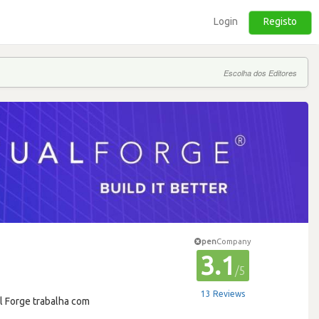
Login
Registo
Escolha dos Editores
pen
Company
3.1
/5
13 Reviews
l Forge trabalha com