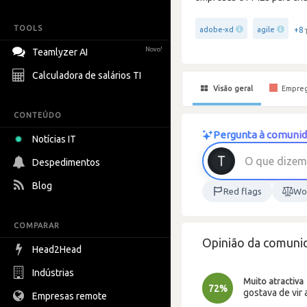
TOOLS
+8
adobe-xd
agile
Novo!
Teamlyzer AI
Calculadora de salários TI
Visão geral
Empre
CONTEÚDO
Pergunta à comunida
Notícias IT
O
q
u
e
d
i
z
e
m
Despedimentos
Blog
Red flags
Wor
COMPARAR
Opinião da comuni
Head2Head
Indústrias
Muito atractiva
72%
gostava de vir 
Empresas remote