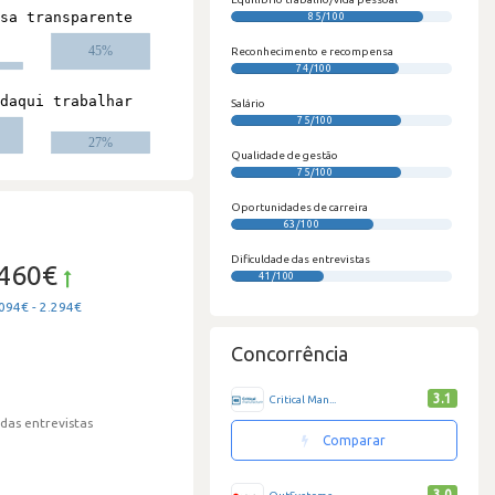
85/100
#
Reconhecimento e recompensa
74/100
Salário
75/100
Qualidade de gestão
75/100
Oportunidades de carreira
63/100
Dificuldade das entrevistas
.460€
41/100
094€ - 2.294€
Concorrência
3.1
Critical Man...
 das entrevistas
Comparar
3.0