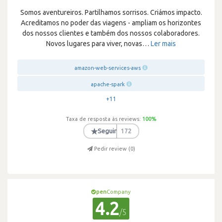
Somos aventureiros. Partilhamos sorrisos. Criámos impacto.
Acreditamos no poder das viagens - ampliam os horizontes
dos nossos clientes e também dos nossos colaboradores.
Novos lugares para viver, novas
…
Ler mais
amazon-web-services-aws
apache-spark
+11
Taxa de resposta às reviews:
100
%
★
Seguir
172
Pedir review (
0
)
pen
Company
4.2
/5