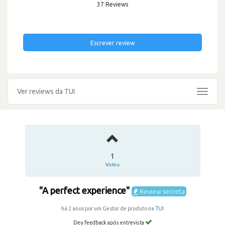
37 Reviews
Escrever review
Ver reviews da TUI
Toggle
navigat
1
Votos
"A perfect experience"
Review secreta
há 2 anos por um Gestor de produto na
TUI
Deu feedback após entrevista