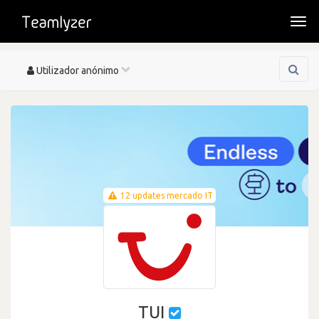
Togg
navi
Toggle
Utilizador anónimo
navigation
12 updates mercado IT
TUI