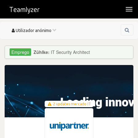
Togg
navi
Toggle
Utilizador anónimo
navigation
Zühlke:
IT Security Architect
2 updates mercado IT