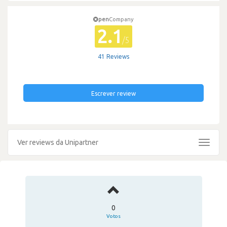
pen
Company
2.1
/5
41 Reviews
Escrever review
Ver reviews da Unipartner
Toggle
navigat
0
Votos