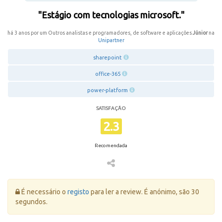
"Estágio com tecnologias microsoft."
há 3 anos por um Outros analistas e programadores, de software e aplicações
Júnior
na
Unipartner
sharepoint
office-365
power-platform
SATISFAÇÃO
2.3
Recomendada
Erro:
É necessário o
registo
para ler a review. É anónimo, são 30
segundos.