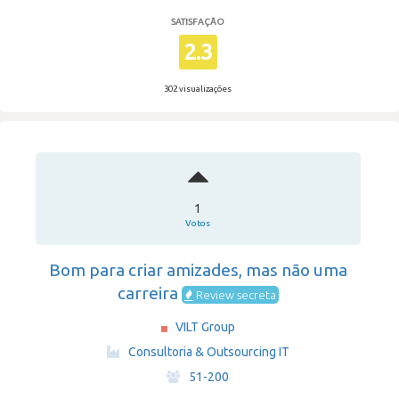
SATISFAÇÃO
2.3
302 visualizações
1
Votos
Bom para criar amizades, mas não uma
carreira
Review secreta
VILT Group
·
Consultoria & Outsourcing IT
·
51-200