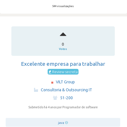
544 visualizações
0
Votos
Excelente empresa para trabalhar
Review secreta
VILT Group
·
Consultoria & Outsourcing IT
·
51-200
Submetido há 4 anos
por Programador de software
java