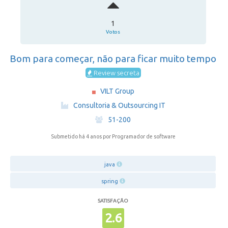
1
Votos
Bom para começar, não para ficar muito tempo
Review secreta
VILT Group
·
Consultoria & Outsourcing IT
·
51-200
Submetido há 4 anos
por Programador de software
java
spring
SATISFAÇÃO
2.6