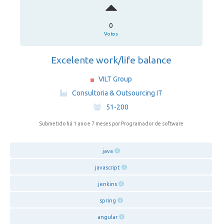
0
Votos
Excelente work/life balance
VILT Group
·
Consultoria & Outsourcing IT
·
51-200
Submetido há 1 ano e 7 meses
por Programador de software
java
javascript
jenkins
spring
angular