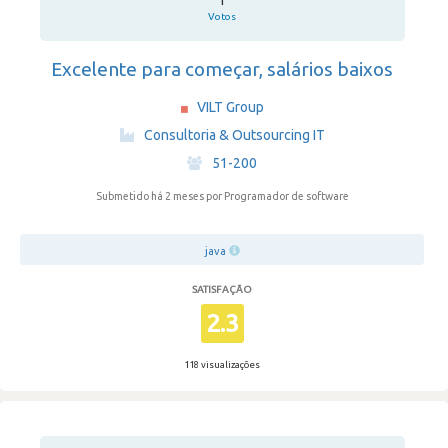
1
Votos
Excelente para começar, salários baixos
VILT Group
·
Consultoria & Outsourcing IT
·
51-200
Submetido há 2 meses
por Programador de software
java
SATISFAÇÃO
2.3
118 visualizações