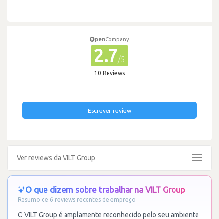
pen
Company
2.7
/5
10 Reviews
Escrever review
Ver reviews da VILT Group
Toggle
navigat
O que dizem sobre trabalhar na VILT Group
Resumo de 6 reviews recentes de emprego
O VILT Group é amplamente reconhecido pelo seu ambiente