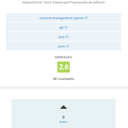
Submetido há 1 ano e 9 meses
por Programador de software
content-management-system
git
java
junit
SATISFAÇÃO
2.6
368 visualizações
0
Votos