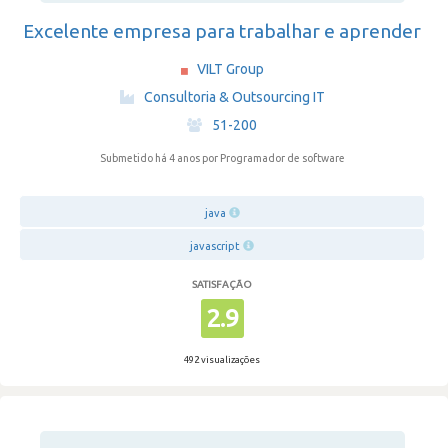
Excelente empresa para trabalhar e aprender
VILT Group
·
Consultoria & Outsourcing IT
·
51-200
Submetido há 4 anos
por Programador de software
java
javascript
SATISFAÇÃO
2.9
492 visualizações