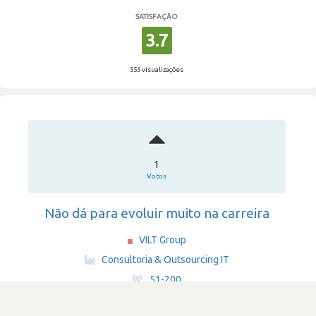
SATISFAÇÃO
3.7
555 visualizações
1
Votos
Não dá para evoluir muito na carreira
VILT Group
·
Consultoria & Outsourcing IT
·
51-200
Submetido há 5 anos
por Programador de software