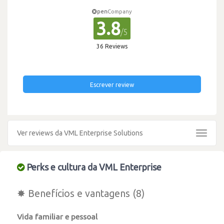
pen
Company
3.8
/5
36 Reviews
Escrever review
Ver reviews da VML Enterprise Solutions
Toggle
navigat
Perks e cultura da VML Enterprise
✸ Benefícios e vantagens (8)
Vida familiar e pessoal