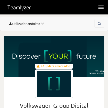
Togg
navi
Toggle
Utilizador anónimo
navigation
40 updates mercado IT
Volkswagen Group Digital