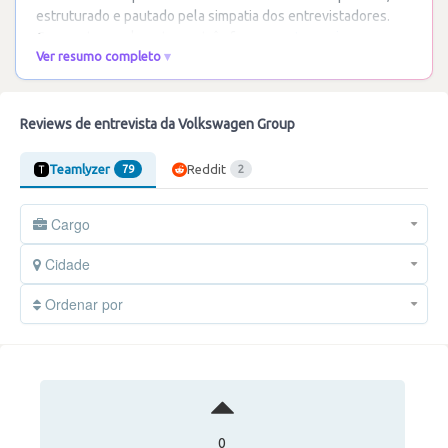
estruturado e pautado pela simpatia dos entrevistadores.
Composto geralmente por três fases, o
…
Ler mais
Ver resumo completo
Reviews de entrevista da Volkswagen Group
Teamlyzer
Reddit
79
2
Cargo
Cidade
Ordenar por
0