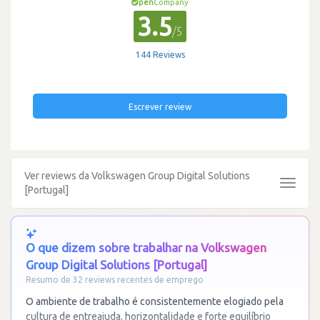
pen
Company
3.5
/5
144 Reviews
Escrever review
Ver reviews da Volkswagen Group Digital Solutions
Toggle
[Portugal]
navigat
O que dizem sobre trabalhar na Volkswagen
Group Digital Solutions [Portugal]
Resumo de 32 reviews recentes de emprego
O ambiente de trabalho é consistentemente elogiado pela
cultura de entreajuda, horizontalidade e forte equilíbrio