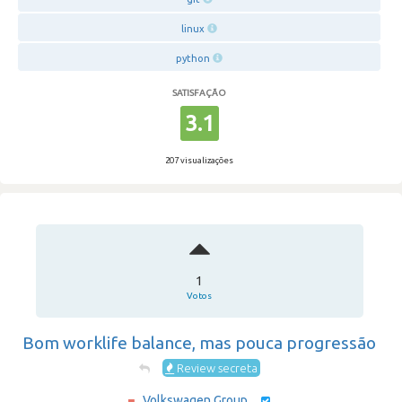
linux
python
SATISFAÇÃO
3.1
207 visualizações
1
Votos
Bom worklife balance, mas pouca progressão
Review secreta
Volkswagen Group ...