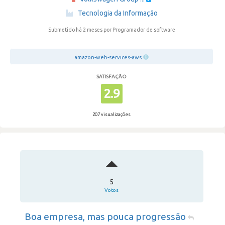
·
Tecnologia da Informação
Submetido há 2 meses
por Programador de software
amazon-web-services-aws
SATISFAÇÃO
2.9
207 visualizações
5
Votos
Boa empresa, mas pouca progressão