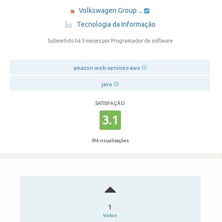
Volkswagen Group ...
·
Tecnologia da Informação
Submetido há 3 meses
por Programador de software
amazon-web-services-aws
java
SATISFAÇÃO
3.1
196 visualizações
1
Votos