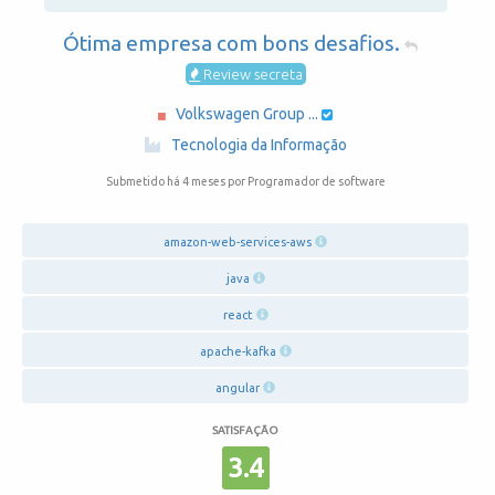
Ótima empresa com bons desafios.
Review secreta
Volkswagen Group ...
·
Tecnologia da Informação
Submetido há 4 meses
por Programador de software
amazon-web-services-aws
java
react
apache-kafka
angular
SATISFAÇÃO
3.4