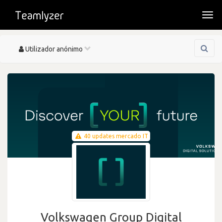
Togg
navi
Toggle
Utilizador anónimo
navigation
40 updates mercado IT
Volkswagen Group Digital