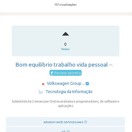
157 visualizações
0
Votos
Bom equilibrio trabalho vida pessoal
Review secreta
Volkswagen Group ...
·
Tecnologia da Informação
Submetido há 2 meses
por Outros analistas e programadores, de software e
aplicações
amazon-web-services-aws
git