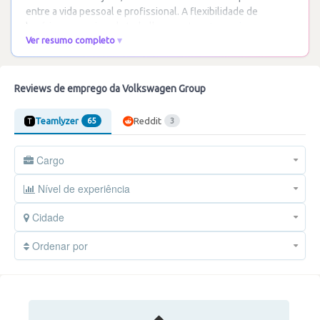
entre a vida pessoal e profissional. A flexibilidade de
horários e o regime de trabalho remoto
…
Ler mais
Ver resumo completo
Reviews de emprego da Volkswagen Group
Teamlyzer
Reddit
65
3
Cargo
Nível de experiência
Cidade
Ordenar por