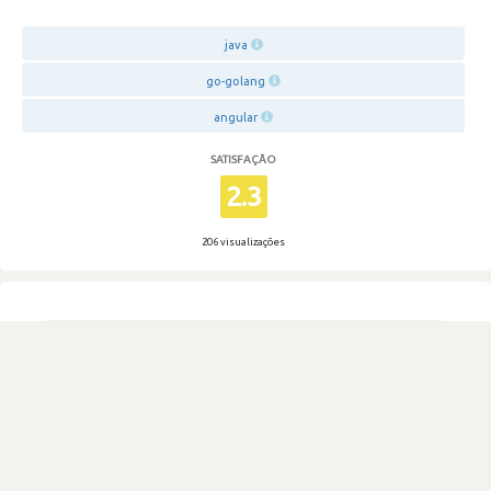
java
go-golang
angular
SATISFAÇÃO
2.3
206 visualizações
1
Votos
Empresa com excelentes benefícios