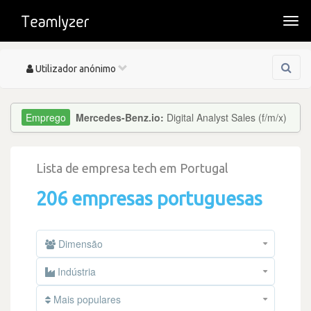
Togg
navi
Toggle
Utilizador anónimo
navigation
Mercedes-Benz.io:
Digital Analyst Sales (f/m/x)
Lista de empresa tech em Portugal
206 empresas portuguesas
Dimensão
Indústria
Mais populares