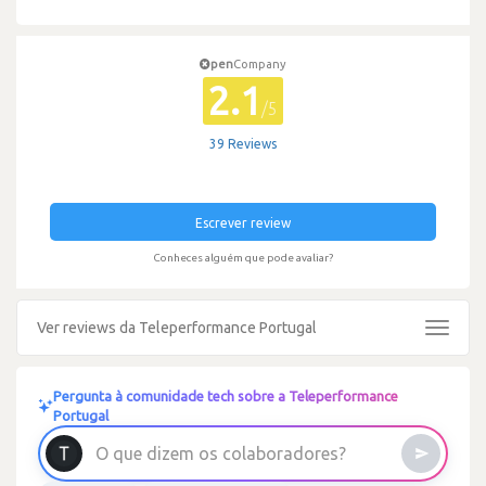
pen
Company
2.1
/5
39 Reviews
Escrever review
Conheces alguém que pode avaliar?
Ver reviews da Teleperformance Portugal
Toggle
navigat
Pergunta à comunidade tech sobre a Teleperformance
Portugal
O
q
u
e
d
i
z
e
m
o
s
c
o
l
a
b
o
r
a
d
o
r
e
s
?