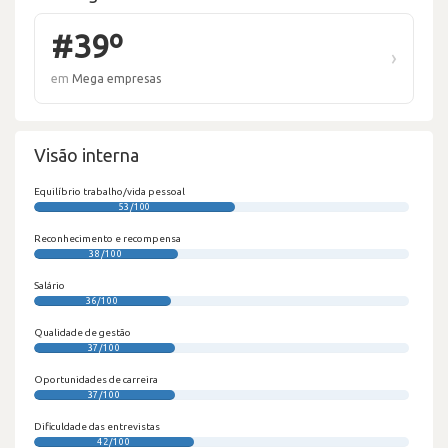
#39º
›
em
Mega empresas
Visão interna
Equilíbrio trabalho/vida pessoal
53/100
Reconhecimento e recompensa
38/100
Salário
36/100
Qualidade de gestão
37/100
Oportunidades de carreira
37/100
Dificuldade das entrevistas
42/100