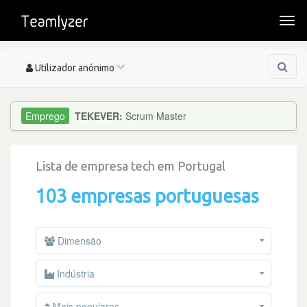
Togg
navi
Toggle
Utilizador anónimo
navigation
TEKEVER:
Scrum Master
Lista de empresa tech em Portugal
103 empresas portuguesas
Dimensão
Indústria
Mais populares