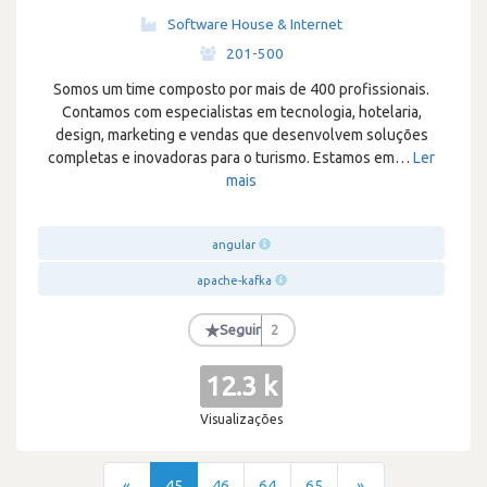
Software House & Internet
·
201-500
Somos um time composto por mais de 400 profissionais.
Contamos com especialistas em tecnologia, hotelaria,
design, marketing e vendas que desenvolvem soluções
completas e inovadoras para o turismo. Estamos em
…
Ler
mais
angular
apache-kafka
★
Seguir
2
12.3 k
Visualizações
«
45
46
64
65
»