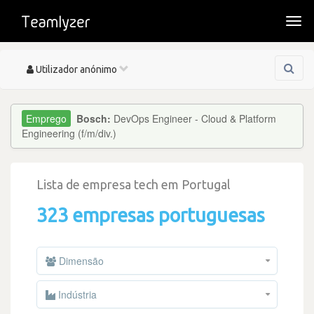
Togg
navi
Toggle
Utilizador anónimo
navigation
Bosch:
DevOps Engineer - Cloud & Platform
Engineering (f/m/div.)
Lista de empresa tech em Portugal
323 empresas portuguesas
Dimensão
Indústria