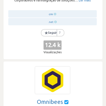
corporativos e na integração de soluções
…
Ler mais
crm
.net
★
Seguir
7
12.4 k
Visualizações
Omnibees