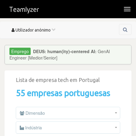
Togg
navi
Toggle
Utilizador anónimo
navigation
DEUS: human(ity)-centered AI:
GenAI
Engineer [Medior/Senior]
Lista de empresa tech em Portugal
55 empresas portuguesas
Dimensão
Indústria