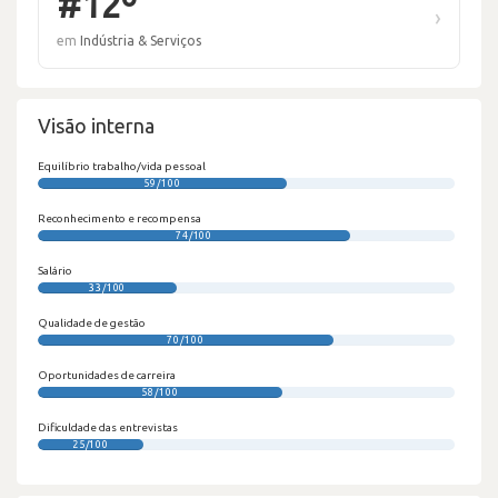
#12º
›
em
Indústria & Serviços
Visão interna
Equilíbrio trabalho/vida pessoal
59/100
Reconhecimento e recompensa
74/100
Salário
33/100
Qualidade de gestão
70/100
Oportunidades de carreira
58/100
Dificuldade das entrevistas
25/100