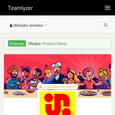
Togg
navi
Toggle
Utilizador anónimo
navigation
Olisipo:
Product Owner
11 updates mercado IT