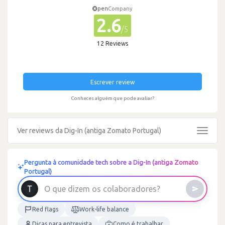
pen
Company
2.6
/5
12 Reviews
Escrever review
Conheces alguém que pode avaliar?
Ver reviews da Dig-In (antiga Zomato Portugal)
Toggle
navigat
Pergunta à comunidade tech sobre a Dig-In (antiga Zomato
Portugal)
O
q
u
e
d
i
z
e
m
o
s
c
o
l
a
b
o
r
a
d
o
r
e
s
?
Red flags
Work-life balance
Dicas para entrevista
Como é trabalhar