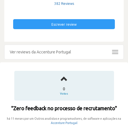
382 Reviews
Escrever review
Ver reviews da Accenture Portugal
Toggle
navigat
0
Votos
"Zero feedback no processo de recrutamento"
há 11 meses por um Outros analistas e programadores, de software e aplicações na
Accenture Portugal