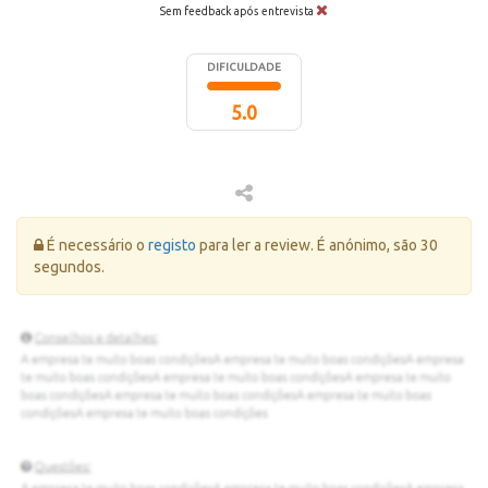
Sem feedback após entrevista
DIFICULDADE
5.0
Erro:
É necessário o
registo
para ler a review. É anónimo, são 30
segundos.