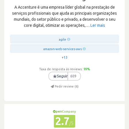
A Accenture é uma empresa líder global na prestação de
serviços profissionais que ajuda as principais organizações
mundiais, do setor público e privado, a desenvolver o seu
core digital, otimizar as operações,
…
Ler mais
agile
amazon-web-services-aws
+13
Taxa de resposta às reviews:
99
%
★
Seguir
609
Pedir review (
6
)
pen
Company
2.7
/5