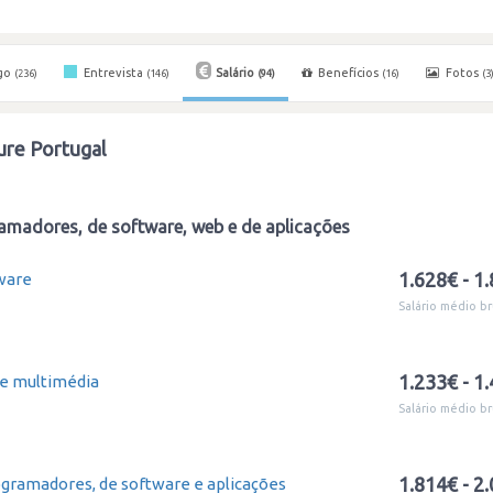
go
Entrevista
Salário
Benefícios
Fotos
(236)
(146)
(94)
(16)
(3
ure Portugal
amadores, de software, web e de aplicações
1.628€ - 1
ware
Salário médio br
1.233€ - 1
e multimédia
Salário médio br
1.814€ - 2
ogramadores, de software e aplicações