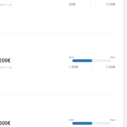
600€
3.200€
uto + ac
min
max
.200€
1.600€
2.600€
uto + ac
min
max
.600€