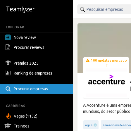
EXPLORAR
Nova review
Procurar reviews
100 updates mercado
Prémios 2025
IT
Ranking de empresas
Procurar empresas
A Accenture é uma empresa 
CARREIRAS
mundiais, do setor público 
Vagas (1132)
agile
amazon-web-servi
Trainees