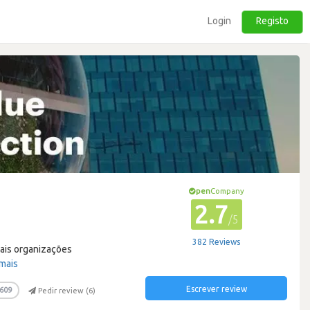
Login
Registo
pen
Company
2.7
/5
382 Reviews
pais organizações
 mais
Escrever review
609
Pedir review (
6
)