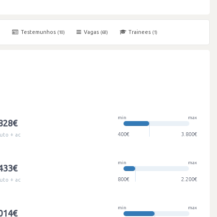
Testemunhos
Vagas
Trainees
)
(10)
(68)
(1)
min
max
.828€
400€
3.800€
uto + ac
min
max
.433€
800€
2.200€
uto + ac
min
max
.014€