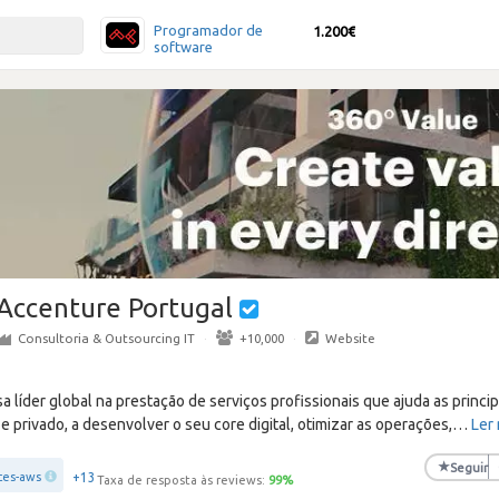
Programador de
1.200€
software
Accenture Portugal
Consultoria & Outsourcing IT
·
+10,000
·
Website
líder global na prestação de serviços profissionais que ajuda as princi
e privado, a desenvolver o seu core digital, otimizar as operações,
…
Ler
★
Seguir
+13
ces-aws
Taxa de resposta às reviews:
99
%