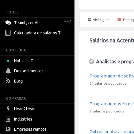
TOOLS
Visão geral
Empre
Novo!
Teamlyzer AI
Calculadora de salários TI
Salários na Accent
CONTEÚDO
Notícias IT
Analistas e progr
Despedimentos
Programador de soft
Blog
64 salários publicados
COMPARAR
Programador web e d
Head2Head
3 salários publicados
Indústrias
Empresas remote
Outros analistas e pr