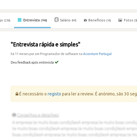
go
Entrevista
Salário
Benefícios
Fotos
(236)
(146)
(94)
(16)
(3
"Entrevista rápida e simples"
há 11 meses por um Programador de software na
Accenture Portugal
Deu feedback após entrevista
Erro:
É necessário o
registo
para ler a review. É anónimo, são 30 se