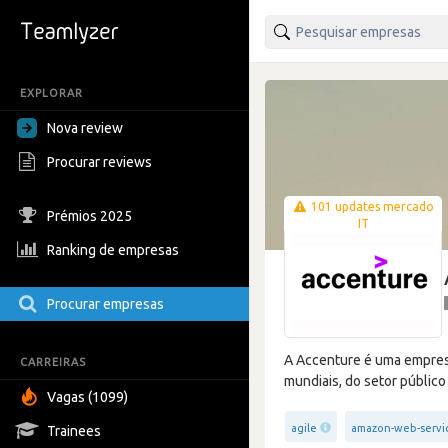
EXPLORAR
Nova review
Procurar reviews
101 updates mercado
Prémios 2025
IT
Ranking de empresas
Procurar empresas
A Accenture é uma empresa 
CARREIRAS
mundiais, do setor público 
Vagas (1099)
agile
amazon-web-servi
Trainees