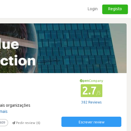
Login
Registo
pen
Company
2.7
/5
382 Reviews
pais organizações
 mais
Escrever review
609
Pedir review (
6
)