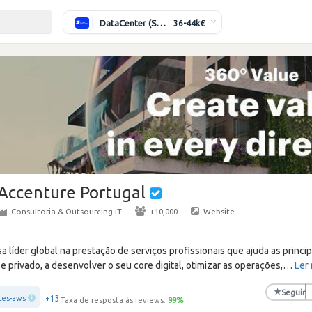
DataCenter (Switching/Routing) Sénior
36-44k€
Accenture Portugal
Consultoria & Outsourcing IT
·
+10,000
·
Website
líder global na prestação de serviços profissionais que ajuda as princi
e privado, a desenvolver o seu core digital, otimizar as operações,
…
Ler
★
Seguir
+13
ces-aws
Taxa de resposta às reviews:
99
%