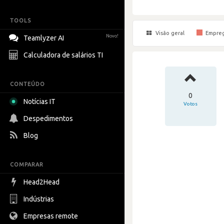
TOOLS
Visão geral
Empre
Novo!
Teamlyzer AI
Calculadora de salários TI
CONTEÚDO
0
Notícias IT
Votos
Despedimentos
Blog
COMPARAR
Head2Head
Indústrias
Empresas remote