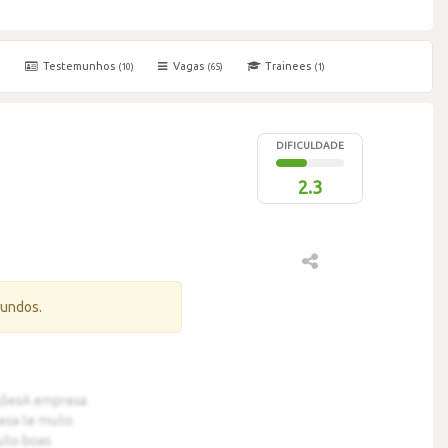
Testemunhos
Vagas
Trainees
)
(10)
(65)
(1)
DIFICULDADE
2.3
gundos.