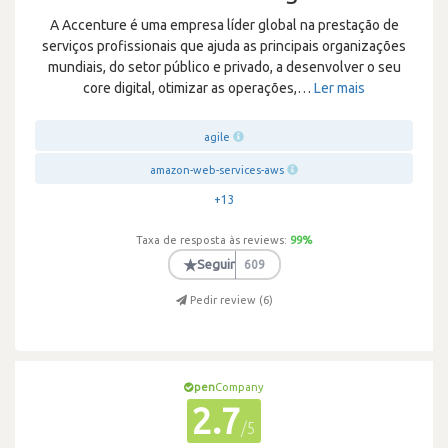
A Accenture é uma empresa líder global na prestação de
serviços profissionais que ajuda as principais organizações
mundiais, do setor público e privado, a desenvolver o seu
core digital, otimizar as operações,
…
Ler mais
agile
amazon-web-services-aws
+13
Taxa de resposta às reviews:
99
%
★
Seguir
609
Pedir review (
6
)
pen
Company
2.7
/5