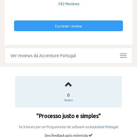
382 Reviews
Escrever review
Ver reviews da Accenture Portugal
Toggle
navigat
0
Votos
"Processo justo e simples"
há 9 meses por um Programador de software na
Accenture Portugal
Deu feedback após entrevista