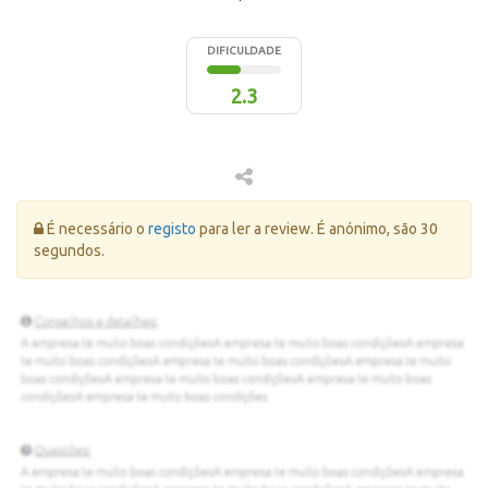
DIFICULDADE
2.3
Erro:
É necessário o
registo
para ler a review. É anónimo, são 30
segundos.