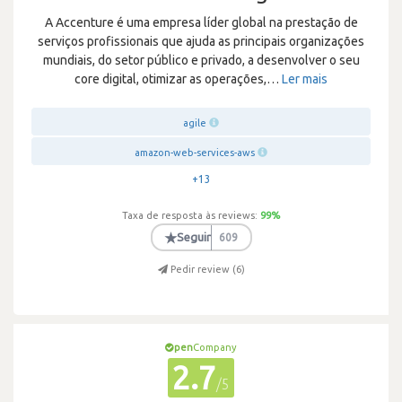
A Accenture é uma empresa líder global na prestação de
serviços profissionais que ajuda as principais organizações
mundiais, do setor público e privado, a desenvolver o seu
core digital, otimizar as operações,
…
Ler mais
agile
amazon-web-services-aws
+13
Taxa de resposta às reviews:
99
%
★
Seguir
609
Pedir review (
6
)
pen
Company
2.7
/5