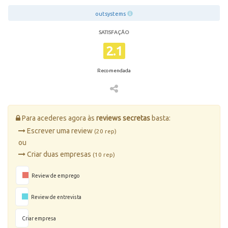
outsystems
SATISFAÇÃO
2.1
Recomendada
Para acederes agora às
reviews secretas
basta:
Escrever uma review
(20 rep)
ou
Criar duas empresas
(10 rep)
Review de emprego
Review de entrevista
Criar empresa