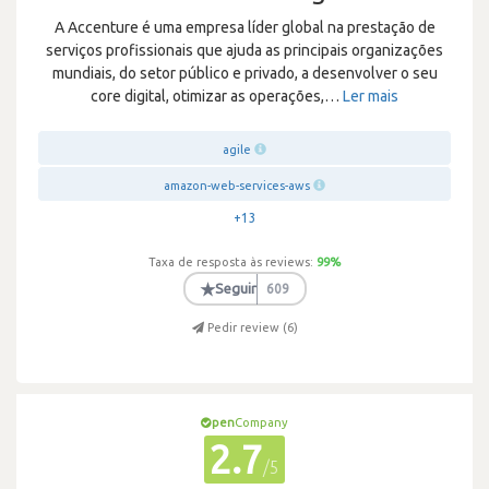
A Accenture é uma empresa líder global na prestação de
serviços profissionais que ajuda as principais organizações
mundiais, do setor público e privado, a desenvolver o seu
core digital, otimizar as operações,
…
Ler mais
agile
amazon-web-services-aws
+13
Taxa de resposta às reviews:
99
%
★
Seguir
609
Pedir review (
6
)
pen
Company
2.7
/5