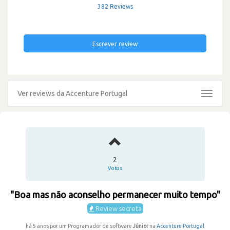
382 Reviews
Escrever review
Ver reviews da Accenture Portugal
Toggle
navigat
2
Votos
"Boa mas não aconselho permanecer muito tempo"
Review secreta
há 5 anos por um Programador de software
Júnior
na
Accenture Portugal