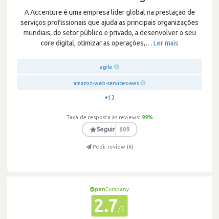
A Accenture é uma empresa líder global na prestação de
serviços profissionais que ajuda as principais organizações
mundiais, do setor público e privado, a desenvolver o seu
core digital, otimizar as operações,
…
Ler mais
agile
amazon-web-services-aws
+13
Taxa de resposta às reviews:
99
%
★
Seguir
609
Pedir review (
6
)
pen
Company
2.7
/5