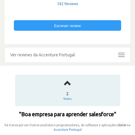
382 Reviews
Escrever review
Ver reviews da Accenture Portugal
Toggle
navigat
2
Votos
"Boa empresa para aprender salesforce"
há 4 anos por um Outros analistas e programadores, de software e aplicações
Júnior
na
Accenture Portugal