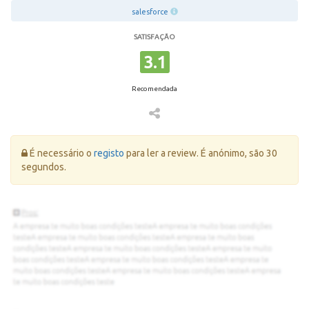
salesforce
SATISFAÇÃO
3.1
Recomendada
Erro:
É necessário o
registo
para ler a review. É anónimo, são 30
segundos.