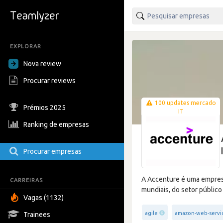
EXPLORAR
Nova review
Procurar reviews
100 updates mercado
Prémios 2025
IT
Ranking de empresas
Procurar empresas
A Accenture é uma empresa 
CARREIRAS
mundiais, do setor público 
Vagas (1132)
agile
amazon-web-servi
Trainees