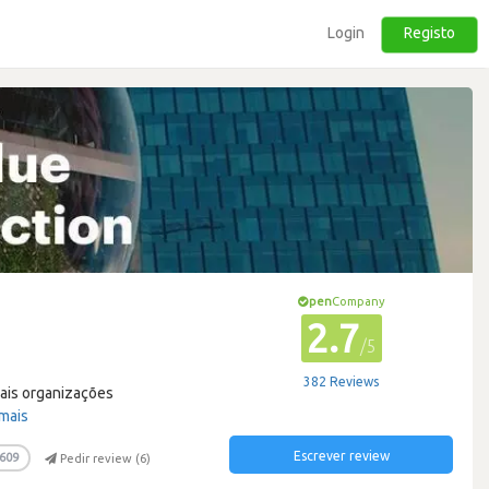
Login
Registo
pen
Company
2.7
/5
382 Reviews
pais organizações
 mais
Escrever review
609
Pedir review (
6
)