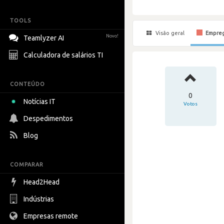
TOOLS
Visão geral
Empre
Novo!
Teamlyzer AI
Calculadora de salários TI
CONTEÚDO
0
Notícias IT
Votos
Despedimentos
Blog
COMPARAR
Head2Head
Indústrias
Empresas remote