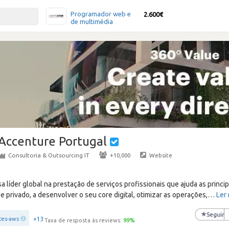
Programador web e
2.600€
de multimédia
Accenture Portugal
Consultoria & Outsourcing IT
·
+10,000
·
Website
líder global na prestação de serviços profissionais que ajuda as princi
e privado, a desenvolver o seu core digital, otimizar as operações,
…
Ler
★
Seguir
+13
ces-aws
Taxa de resposta às reviews:
99
%