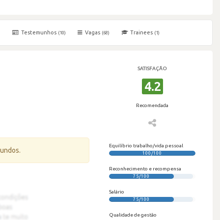
Testemunhos
Vagas
Trainees
)
(10)
(68)
(1)
SATISFAÇÃO
4.2
Recomendada
Equilíbrio trabalho/vida pessoal
gundos.
100/100
Reconhecimento e recompensa
75/100
Salário
75/100
Qualidade de gestão