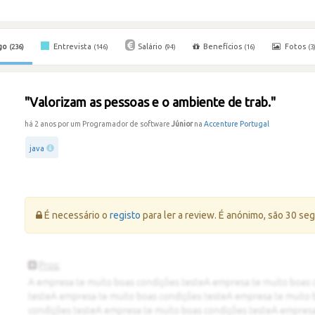
go
Entrevista
Salário
Benefícios
Fotos
(236)
(146)
(94)
(16)
(3
"Valorizam as pessoas e o ambiente de trab."
há 2 anos por um Programador de software
Júnior
na
Accenture Portugal
java
Erro:
É necessário o
registo
para ler a review. É anónimo, são 30 se