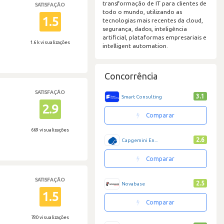
transformação de IT para clientes de
SATISFAÇÃO
todo o mundo, utilizando as
1.5
tecnologias mais recentes da cloud,
segurança, dados, inteligência
artificial, plataformas empresariais e
1.6 k visualizações
intelligent automation.
Concorrência
SATISFAÇÃO
3.1
Smart Consulting
2.9
Comparar
669 visualizações
2.6
Capgemini En...
Comparar
SATISFAÇÃO
2.5
Novabase
1.5
Comparar
780 visualizações