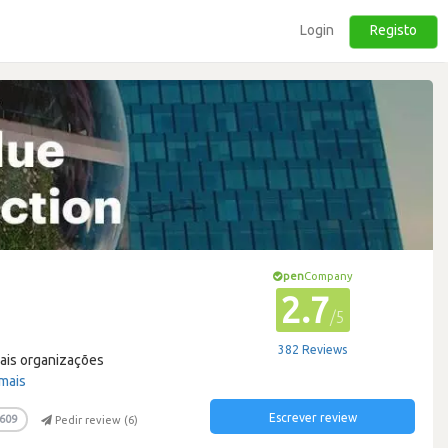
Login
Registo
pen
Company
2.7
/5
382 Reviews
pais organizações
 mais
Escrever review
609
Pedir review (
6
)