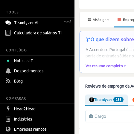
TOOLS
Visão geral
Empre
Novo!
Teamlyzer AI
Calculadora de salários TI
O que dizem sobre 
A Accenture Portugal é a
CONTEÚDO
porta de entrada sólida no
Notícias IT
Ver resumo completo
Despedimentos
Blog
Reviews de emprego da A
COMPARAR
Teamlyzer
236
Head2Head
Cargo
Indústrias
Empresas remote