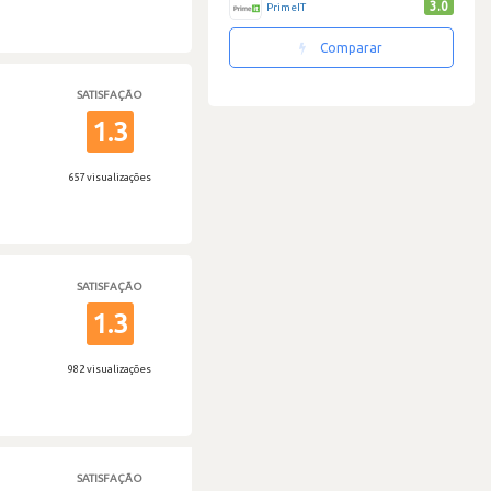
3.0
PrimeIT
Comparar
SATISFAÇÃO
1.3
657 visualizações
SATISFAÇÃO
1.3
982 visualizações
SATISFAÇÃO