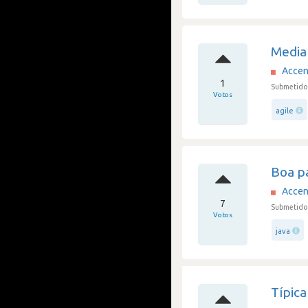
Media
Accen
1
Submetido 
Votos
agile
Boa pa
Accen
7
Submetido 
Votos
java
Típic