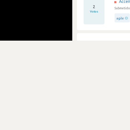
Accen
2
Submetido 
Votos
agile
Boa e
Accen
2
Submetido 
Votos
c#
Para e
Accen
2
Submetido 
Votos
java