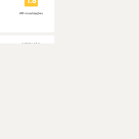
1.8
649 visualizações
SATISFAÇÃO
2.3
756 visualizações
SATISFAÇÃO
2.3
746 visualizações