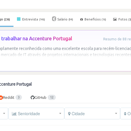
go
Entrevista
Salário
Benefícios
Fotos
(236)
(146)
(94)
(16)
(3
trabalhar na Accenture Portugal
Resumo de 88 re
mplamente reconhecida como uma excelente escola para recém-licencia
 mercado de IT através de projetos internacionais e tecnologias recentes
ccenture Portugal
Reddit
GitHub
3
12
Senioridade
Cidade
Or