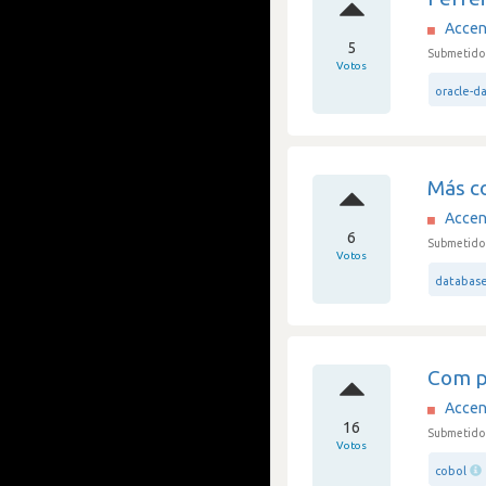
Accen
5
Submetido 
Votos
oracle-d
Más co
Accen
6
Submetido 
Votos
databas
Com p
Accen
16
Submetido 
Votos
cobol