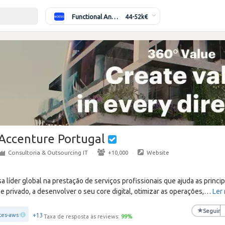
Functional Analyst (Banking)
44-52k€
Accenture Portugal
Consultoria & Outsourcing IT
·
+10,000
·
Website
líder global na prestação de serviços profissionais que ajuda as princi
e privado, a desenvolver o seu core digital, otimizar as operações,
…
Ler
★
Seguir
+13
ces-aws
Taxa de resposta às reviews:
99
%