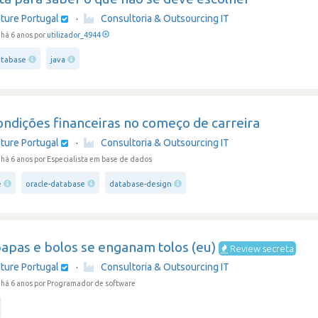
ture Portugal
·
Consultoria & Outsourcing IT
há 6 anos por
utilizador_4944
atabase
java
ndições financeiras no começo de carreira
ture Portugal
·
Consultoria & Outsourcing IT
há 6 anos
por Especialista em base de dados
e
oracle-database
database-design
apas e bolos se enganam tolos (eu)
Review secreta
ture Portugal
·
Consultoria & Outsourcing IT
há 6 anos
por Programador de software