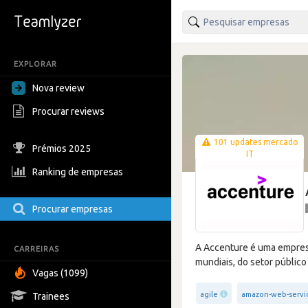
EXPLORAR
Nova review
Procurar reviews
101 updates mercado
Prémios 2025
IT
Ranking de empresas
Procurar empresas
A Accenture é uma empresa 
CARREIRAS
mundiais, do setor público 
Vagas (1099)
agile
amazon-web-servi
Trainees