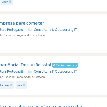
linux
mpresa para começar
ture Portugal
·
Consultoria & Outsourcing IT
há 6 anos
por Programador de software
eriência. Desilusão total
Review secreta
ture Portugal
·
Consultoria & Outsourcing IT
há 6 anos
por Programador de software
atabase
java
ta para saber o que não se deve escolher