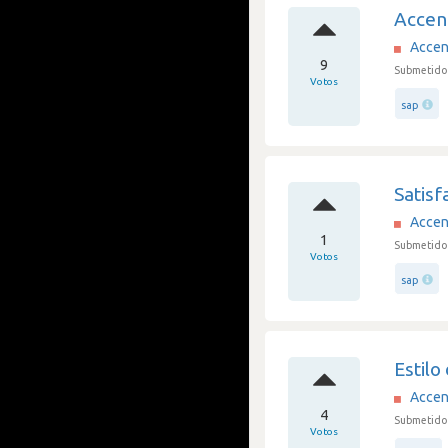
Accen
Accen
9
Submetido 
Votos
sap
Satisf
Accen
1
Submetido 
Votos
sap
Estilo
Accen
4
Submetido 
Votos