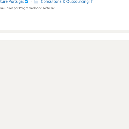
ture Portugal
·
Consultoria & Outsourcing IT
há 6 anos
por Programador de software
mpresa, pouco direcionada às pessoas.
ture Portugal
·
Consultoria & Outsourcing IT
há 6 anos
por Programador de software
stagiar não é mau de todo
ture Portugal
·
Consultoria & Outsourcing IT
há 6 anos
por Programador de software