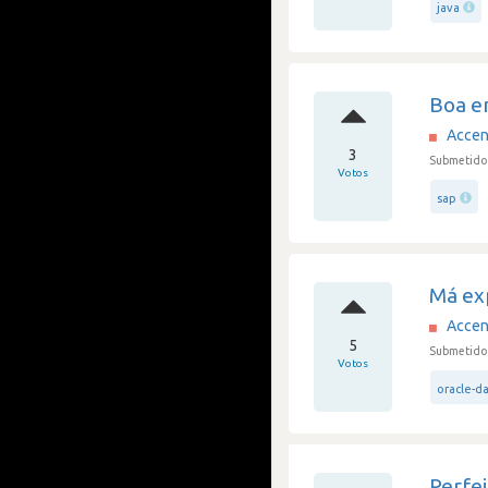
java
Boa e
Accen
3
Submetido 
Votos
sap
Má exp
Accen
5
Submetido 
Votos
oracle-d
Perfei