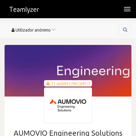
Togg
navi
Toggle
Utilizador anónimo
navigation
11 updates mercado IT
AUMOVIO Engineering Solutions