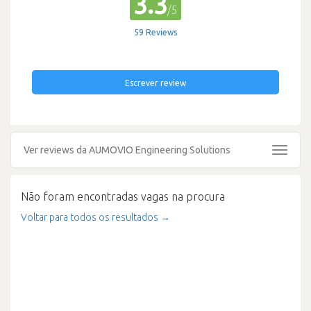
3.3
/5
59 Reviews
Escrever review
Ver reviews da AUMOVIO Engineering Solutions
Toggle
navigat
Não foram encontradas vagas na procura
Voltar para todos os resultados →