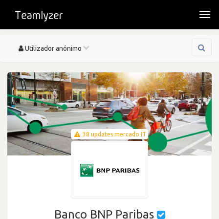
Togg
navi
Toggle
Utilizador anónimo
navigation
38 updates mercado IT
Banco BNP Paribas