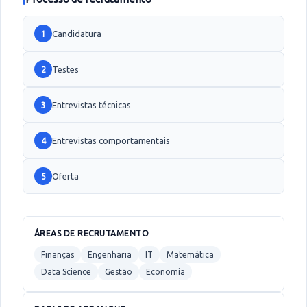
Candidatura
1
Testes
2
Entrevistas técnicas
3
Entrevistas comportamentais
4
Oferta
5
ÁREAS DE RECRUTAMENTO
Finanças
Engenharia
IT
Matemática
Data Science
Gestão
Economia