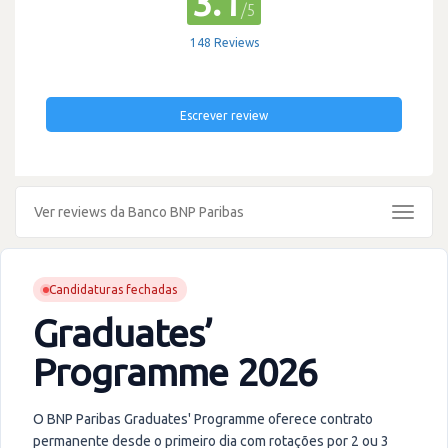
3.1
/5
148 Reviews
Escrever review
Ver reviews da Banco BNP Paribas
Toggle
navigat
Candidaturas fechadas
Graduates’
Programme 2026
O BNP Paribas Graduates' Programme oferece contrato
permanente desde o primeiro dia com rotações por 2 ou 3