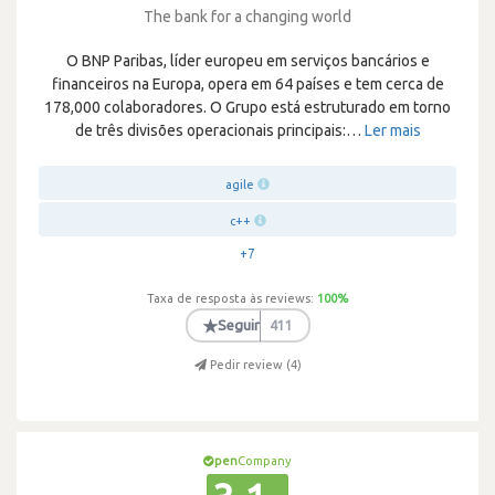
The bank for a changing world
O BNP Paribas, líder europeu em serviços bancários e
financeiros na Europa, opera em 64 países e tem cerca de
178,000 colaboradores. O Grupo está estruturado em torno
de três divisões operacionais principais:
…
Ler mais
agile
c++
+7
Taxa de resposta às reviews:
100
%
★
Seguir
411
Pedir review (
4
)
pen
Company