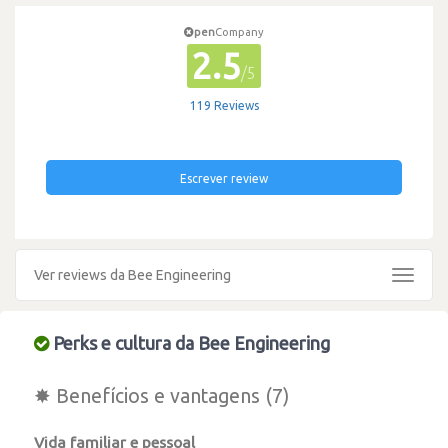
pen
Company
2.5
/5
119 Reviews
Escrever review
Ver reviews da Bee Engineering
Toggle
navigat
Perks e cultura da Bee Engineering
✸ Benefícios e vantagens (7)
Vida familiar e pessoal