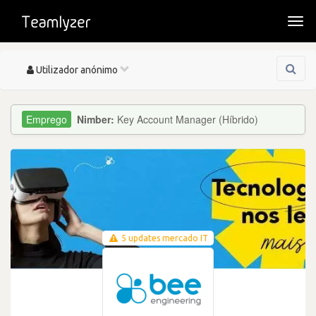
Togg
navi
Toggle
Utilizador anónimo
navigation
Nimber:
Key Account Manager (Híbrido)
5 updates mercado IT