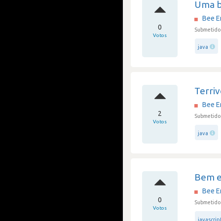
Uma b
Bee E
0
Submetido 
Votos
java
Terri
Bee E
2
Submetido 
Votos
java
Bem e
Bee E
0
Submetido 
Votos
javascrip