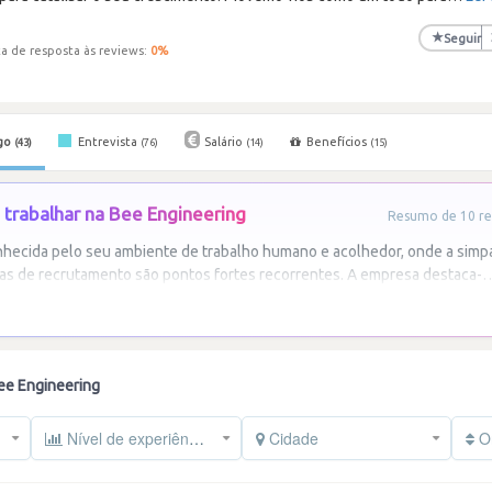
★
Seguir
a de resposta às reviews:
0
%
go
Entrevista
Salário
Benefícios
(43)
(76)
(14)
(15)
trabalhar na Bee Engineering
Resumo de 10 re
hecida pelo seu ambiente de trabalho humano e acolhedor, onde a simpat
as de recrutamento são pontos fortes recorrentes. A empresa destaca-
ee Engineering
Nível de experiência
Cidade
Or