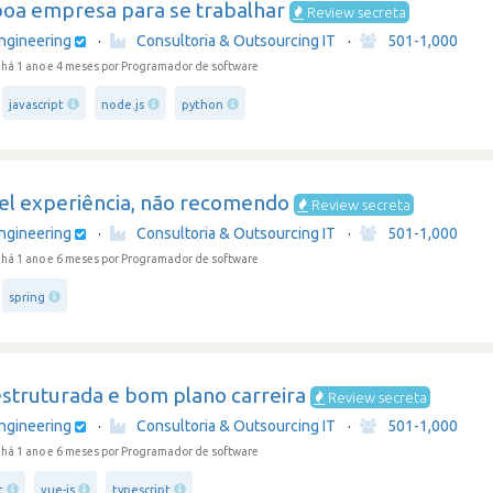
oa empresa para se trabalhar
Review secreta
ngineering
·
Consultoria & Outsourcing IT
·
501-1,000
há 1 ano e 4 meses
por Programador de software
javascript
node.js
python
vel experiência, não recomendo
Review secreta
ngineering
·
Consultoria & Outsourcing IT
·
501-1,000
há 1 ano e 6 meses
por Programador de software
spring
struturada e bom plano carreira
Review secreta
ngineering
·
Consultoria & Outsourcing IT
·
501-1,000
há 1 ano e 6 meses
por Programador de software
t
vue-js
typescript