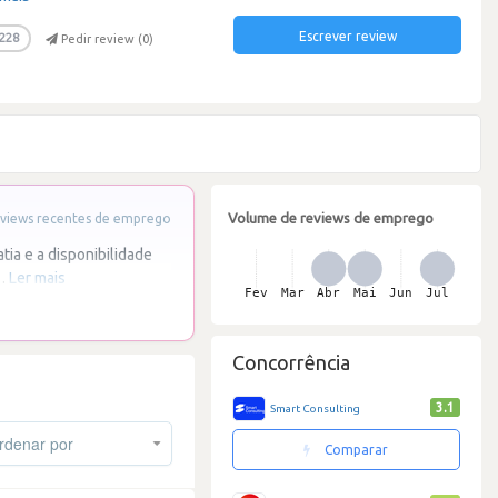
Escrever review
228
Pedir review (
0
)
Volume de reviews de emprego
views recentes de emprego
ia e a disponibilidade
…
Ler mais
Concorrência
3.1
Smart Consulting
denar por
Comparar