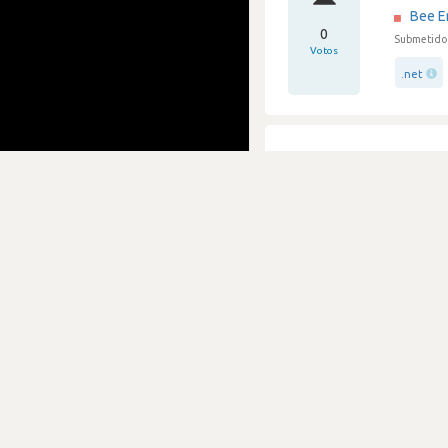
Bee E
0
Submetido 
Votos
.net
Empre
Bee E
5
Submetido 
Votos
java
Depen
Bee E
2
Submetido 
Votos
testing