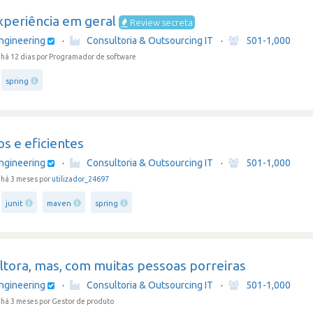
xperiência em geral
Review secreta
ngineering
·
Consultoria & Outsourcing IT
·
501-1,000
há 12 dias
por Programador de software
spring
s e eficientes
ngineering
·
Consultoria & Outsourcing IT
·
501-1,000
há 3 meses por
utilizador_24697
junit
maven
spring
ltora, mas, com muitas pessoas porreiras
ngineering
·
Consultoria & Outsourcing IT
·
501-1,000
 há 3 meses
por Gestor de produto