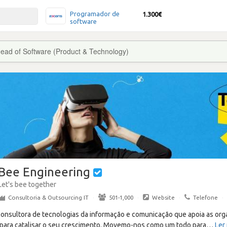
Programador de
1.300€
software
ead of Software (Product & Technology)
Bee Engineering
Let's bee together
Consultoria & Outsourcing IT
·
501-1,000
·
Website
·
Telefone
·
onsultora de tecnologias da informação e comunicação que apoia as org
 para catalisar o seu crescimento. Movemo-nos como um todo para
…
Ler