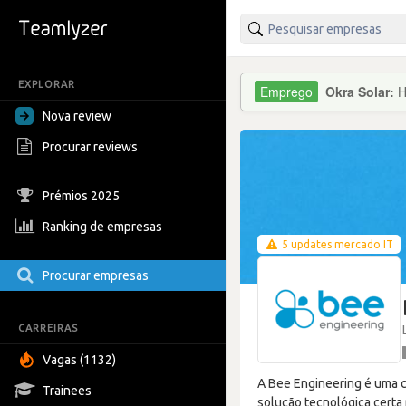
EXPLORAR
Okra Solar:
H
Nova review
Procurar reviews
Prémios 2025
Ranking de empresas
5 updates mercado IT
Procurar empresas
CARREIRAS
Vagas (1132)
A Bee Engineering é uma c
Trainees
solução tecnológica certa