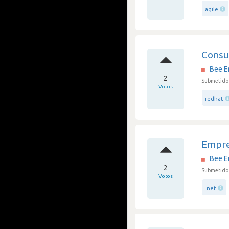
agile
Consu
Bee E
2
Submetido
Votos
redhat
Empre
Bee E
2
Submetido 
Votos
.net