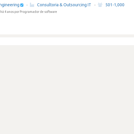
ngineering
·
Consultoria & Outsourcing IT
·
501-1,000
há 4 anos
por Programador de software
sa com chefia não confiável
Review secreta
ngineering
·
Consultoria & Outsourcing IT
·
501-1,000
há 4 anos
por Programador de software
de do projecto totalmente
ngineering
·
Consultoria & Outsourcing IT
·
501-1,000
há 4 anos
por Outros analistas e programadores, de software e aplicações
windows