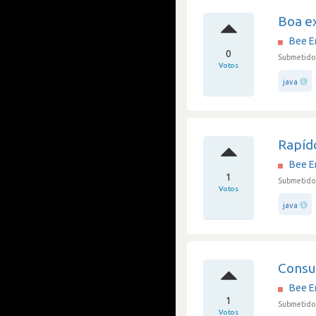
Boa e
Bee E
0
Submetido 
Votos
java
Rapído
Bee E
1
Submetido 
Votos
java
Consu
Bee E
1
Submetido
Votos