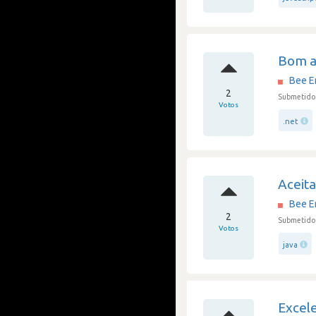
Bom a
Bee E
2
Submetido 
Votos
.net
Aceita
Bee E
2
Submetido 
Votos
java
Excele