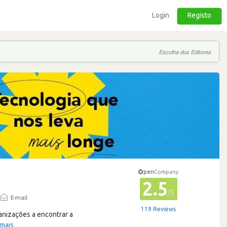
Login
Registo
Escolha dos Editores
pen
Company
2.5
/5
E-mail
119 Reviews
anizações a encontrar a
 mais