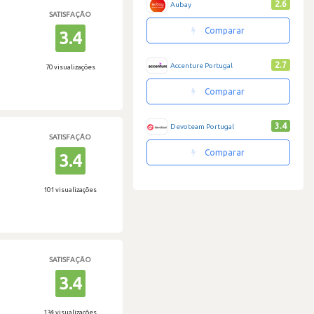
2.6
Aubay
SATISFAÇÃO
Comparar
3.4
2.7
Accenture Portugal
70 visualizações
Comparar
3.4
Devoteam Portugal
SATISFAÇÃO
Comparar
3.4
101 visualizações
SATISFAÇÃO
3.4
134 visualizações