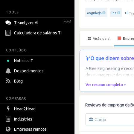
TOOLS
+8
angularjs
ios
Tax
Novo!
Teamlyzer AI
Calculadora de salários TI
Visão geral
Empre
CONTEÚDO
O que dizem sobre 
Notícias IT
A Bee Engineering é recon
Despedimentos
dos managers e das equip
Blog
Ver resumo completo
COMPARAR
Reviews de emprego da B
Head2Head
Cargo
Indústrias
Empresas remote