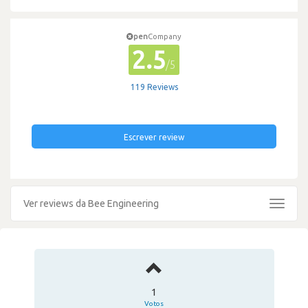
pen
Company
2.5
/5
119 Reviews
Escrever review
Ver reviews da Bee Engineering
Toggle
navigat
1
Votos