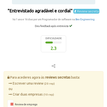
"Entrevistado agradável e cordial"
Review secreta
há 1 ano e 16 dias por um Programador de software na
Bee Engineering
Deu feedback após entrevista
DIFICULDADE
2.3
Para acederes agora às
reviews secretas
basta:
Escrever uma review
(20 rep)
ou
Criar duas empresas
(10 rep)
Review de emprego