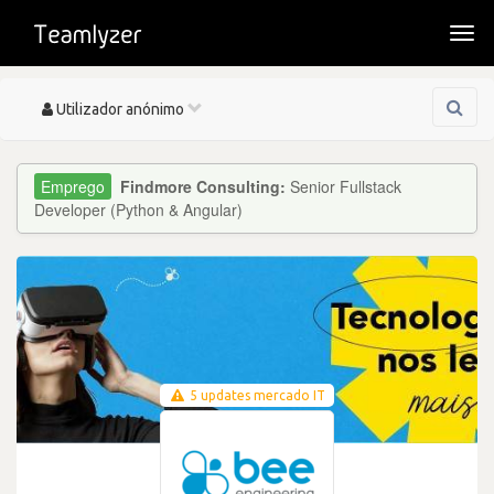
Togg
navi
Toggle
Utilizador anónimo
navigation
Findmore Consulting:
Senior Fullstack
Developer (Python & Angular)
5 updates mercado IT