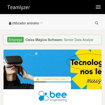
Togg
navi
Toggle
Utilizador anónimo
navigation
Caixa Mágica Software:
Senior Data Analyst
5 updates mercado IT