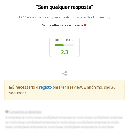
"Sem qualquer resposta"
há 10 meses por um Programador de software na
Bee Engineering
Sem feedback após entrevista
DIFICULDADE
2.3
Erro:
É necessário o
registo
para ler a review. É anónimo, são 30
segundos.