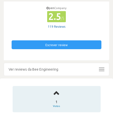
pen
Company
2.5
/5
119 Reviews
Escrever review
Ver reviews da Bee Engineering
Toggle
navigat
1
Votos