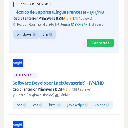
TÉCNICO DE SUPORTE
Técnico de Suporte (Língua Francesa) - F/H/NB
Cegid (anterior Primavera BSS)
2.9
138 Reviews
€18k - 24k
Porto (Regime: Híbrido)
Júnior
Bruto anual
windows
erp
Concorrer
FULLSTACK
Software Developer (.net/Javascript) - F/M/NB
Cegid (anterior Primavera BSS)
2.9
138 Reviews
Porto (Regime: Híbrido)
Sénior
.net
css
html
javascript
vb.net