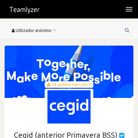
Togg
navi
Toggle
Utilizador anónimo
navigation
58 updates mercado IT
Cegid (anterior Primavera BSS)