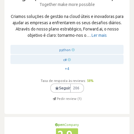
Together make more possible
Criamos soluções de gestão na cloud úteis e inovadoras para
ajudar as empresas a enfrentarem os seus desafios diários.
Através do nosso plano estratégico, Forward.ai, o nosso
objetivo é claro: tornarmo-nos o
…
Ler mais
python
c#
+4
Taxa de resposta às reviews:
58
%
★
Seguir
206
Pedir review (
1
)
pen
Company