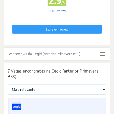
2.9
/5
138 Reviews
Escrever review
Ver reviews da Cegid (anterior Primavera BSS)
Toggle
navigat
7 Vagas encontradas na Cegid (anterior Primavera
BSS)