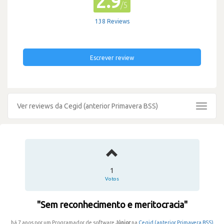
2.9
/5
138 Reviews
Escrever review
Ver reviews da Cegid (anterior Primavera BSS)
Toggle
navigat
1
Votos
"Sem reconhecimento e meritocracia"
há 7 anos por um Programador de software
Júnior
na
Cegid (anterior Primavera BSS)