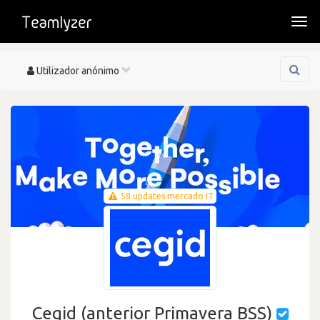
Togg
navi
Toggle
Utilizador anónimo
navigation
58 updates mercado IT
Cegid (anterior Primavera BSS)