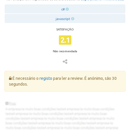
c#
javascript
SATISFAÇÃO
2.1
Não recomendada
Erro:
É necessário o
registo
para ler a review. É anónimo, são 30
segundos.