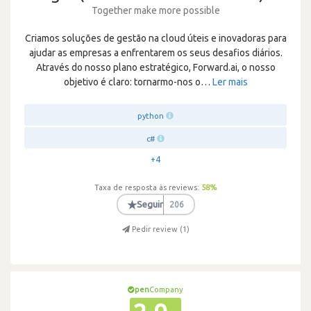
Together make more possible
Criamos soluções de gestão na cloud úteis e inovadoras para
ajudar as empresas a enfrentarem os seus desafios diários.
Através do nosso plano estratégico, Forward.ai, o nosso
objetivo é claro: tornarmo-nos o
…
Ler mais
python
c#
+4
Taxa de resposta às reviews:
58
%
★
Seguir
206
Pedir review (
1
)
pen
Company