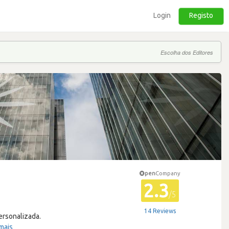
Login
Registo
Escolha dos Editores
pen
Company
2.3
/5
14 Reviews
ersonalizada.
mais