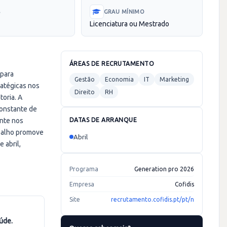
S
GRAU MÍNIMO
Licenciatura ou Mestrado
ÁREAS DE RECRUTAMENTO
 para
Gestão
Economia
IT
Marketing
ratégicas nos
Direito
RH
oria. A
constante de
ente nos
DATAS DE ARRANQUE
abalho promove
Abril
 abril,
Programa
Generation pro 2026
Empresa
Cofidis
Site
recrutamento.cofidis.pt/pt/n
aúde.