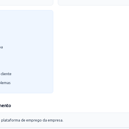
pa
cliente
blemas
mento
 na plataforma de emprego da empresa.