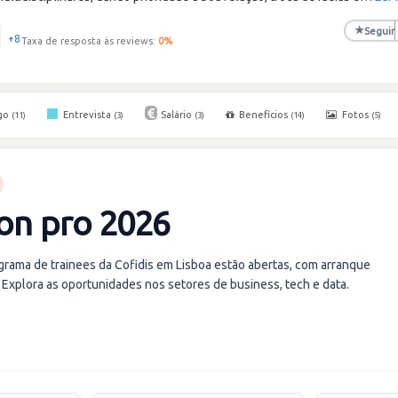
★
Seguir
+8
Taxa de resposta às reviews:
0
%
go
Entrevista
Salário
Benefícios
Fotos
(11)
(3)
(3)
(14)
(5)
on pro 2026
ograma de trainees da Cofidis em Lisboa estão abertas, com arranque
Explora as oportunidades nos setores de business, tech e data.