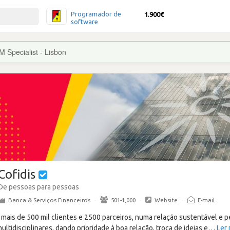
Programador de
1.900€
software
 Specialist - Lisbon
Cofidis
De pessoas para pessoas
Banca & Serviços Financeiros
·
501-1,000
·
Website
·
E-mail
ais de 500 mil clientes e 2500 parceiros, numa relação sustentável e p
tidisciplinares, dando prioridade à boa relação, troca de ideias e
…
Ler 