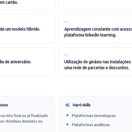
em cartão.
04
s de um modelo híbrido.
aprendizagem constante com acesso à
plataforma linkedin learning.
06
dia de aniversário.
utilização do ginásio nas instalações e acesso a
uma rede de parcerias e descontos.
micos
Hard skills
a reta final ou já finalizado
Plataformas tecnológicas
por domínios Business ou
Plataformas analíticas