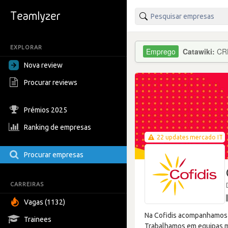
EXPLORAR
Catawiki:
CRM
Nova review
Procurar reviews
Prémios 2025
Ranking de empresas
22 updates mercado IT
Procurar empresas
CARREIRAS
Vagas (1132)
Na Cofidis acompanhamos m
Trainees
Trabalhamos em equipas mul