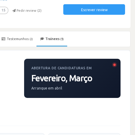
Escrever review
15
Pedir review (
2
)
Testemunhos
Trainees
(2)
(1)
ABERTURA DE CANDIDATURAS EM
Fevereiro, Março
Arranque em abril