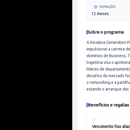
DURAÇÃO
12 meses
Sobre o programa
A iniciativa Generation 
impulsionar a carreira d
domínios de Business, T
trajetória visa o aprim
líderes de departamento
desafios do mercado fin
o networking e a partilh
estando o arranque das
Benefícios e regalias
01
vencimento fixo aliado ao pagamento de