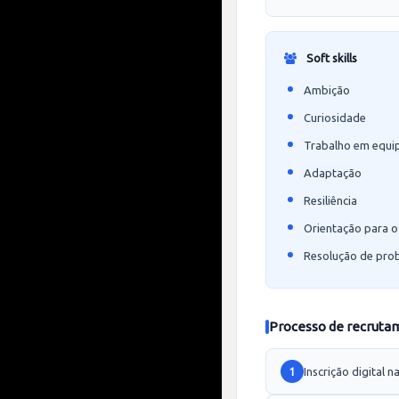
Soft skills
Ambição
Curiosidade
Trabalho em equi
Adaptação
Resiliência
Orientação para o 
Resolução de pro
Processo de recruta
Inscrição digital
1