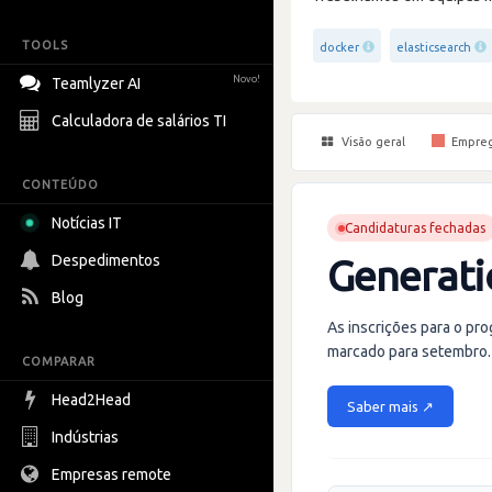
TOOLS
docker
elasticsearch
Novo!
Teamlyzer AI
Calculadora de salários TI
Visão geral
Empre
CONTEÚDO
Notícias IT
Candidaturas fechadas
Despedimentos
Generati
Blog
As inscrições para o pr
marcado para setembro. 
COMPARAR
Head2Head
Saber mais ↗
Indústrias
Empresas remote