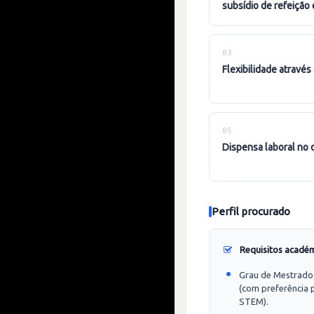
subsídio de refeição 
03
flexibilidade atravé
05
dispensa laboral no 
Perfil procurado
Requisitos acadé
Grau de Mestrado n
(com preferência 
STEM).