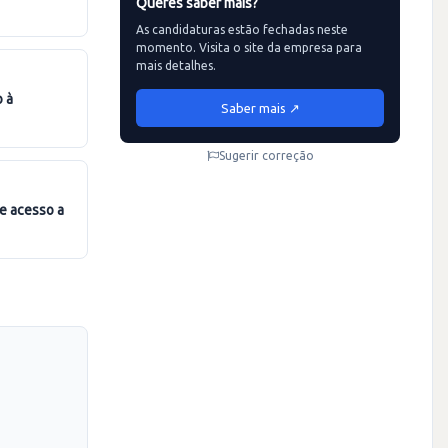
Queres saber mais?
As candidaturas estão fechadas neste
momento. Visita o site da empresa para
mais detalhes.
Saber mais ↗
Sugerir correção