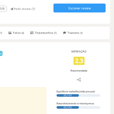
Escrever review
558
Pedir review (
7
)
Fotos
Testemunhos
Trainees
17)
(5)
(7)
(1)
SATISFAÇÃO
ta
2.3
Recomendada
Equilíbrio trabalho/vida pessoal
50/100
Reconhecimento e recompensa
50/100