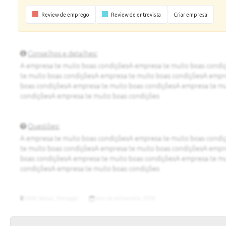
Review de emprego
Review de entrevista
Criar empresa