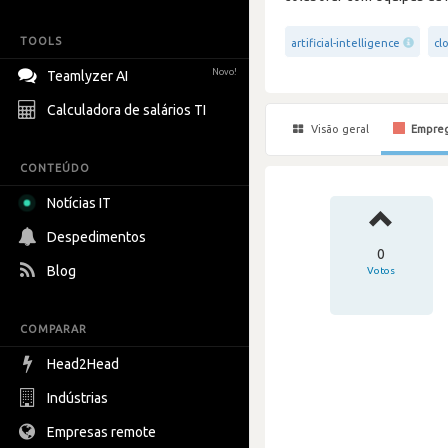
TOOLS
artificial-intelligence
cl
Novo!
Teamlyzer AI
Calculadora de salários TI
Visão geral
Empre
CONTEÚDO
Notícias IT
Despedimentos
0
Blog
Votos
COMPARAR
Head2Head
Indústrias
Empresas remote