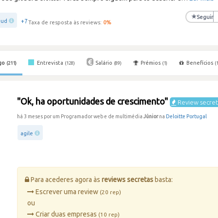
★
Seguir
+7
oud
Taxa de resposta às reviews:
0
%
go
Entrevista
Salário
Prémios
Benefícios
(211)
(128)
(89)
(1)
(
"Ok, ha oportunidades de crescimento"
Review secre
há 3 meses por um Programador web e de multimédia
Júnior
na
Deloitte Portugal
agile
Para acederes agora às
reviews secretas
basta:
Escrever uma review
(20 rep)
ou
Criar duas empresas
(10 rep)