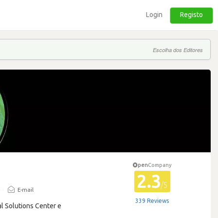
Login
Registo
Escolha dos Editores
pen
Company
2.3
/5
·
E-mail
339 Reviews
al Solutions Center e