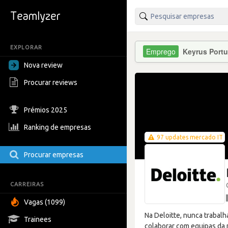
EXPLORAR
Keyrus Port
Nova review
Procurar reviews
Prémios 2025
Ranking de empresas
97 updates mercado IT
Procurar empresas
CARREIRAS
Vagas (1099)
Na Deloitte, nunca trabalh
Trainees
colaborar com equipas da r