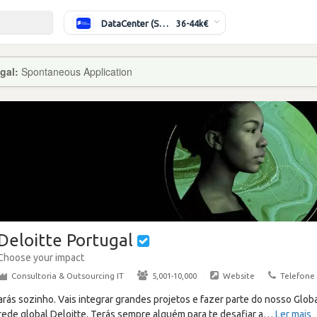
DataCenter (Switching/Routing) Sénior
36-44k€
ugal:
Spontaneous Application
Deloitte Portugal
Choose your impact
Consultoria & Outsourcing IT
·
5,001-10,000
·
Website
·
Telefone
arás sozinho. Vais integrar grandes projetos e fazer parte do nosso Glob
ede global Deloitte. Terás sempre alguém para te desafiar a
…
Ler mais