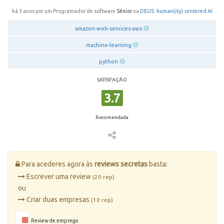
há 3 anos por um Programador de software
Sénior
na
DEUS: human(ity)-centered AI
amazon-web-services-aws
machine-learning
python
SATISFAÇÃO
3.7
Recomendada
Para acederes agora às
reviews secretas
basta:
Escrever uma review
(20 rep)
ou
Criar duas empresas
(10 rep)
Review de emprego