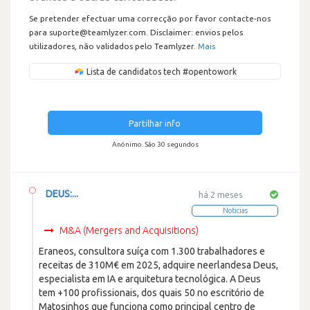
Se pretender efectuar uma correcção por favor contacte-nos
para suporte@teamlyzer.com. Disclaimer: envios pelos
utilizadores, não validados pelo Teamlyzer.
Mais
Lista de candidatos tech #opentowork
Partilhar info
Anónimo. São 30 segundos
DEUS:...
há 2 meses
Noticias
M&A (Mergers and Acquisitions)
Eraneos, consultora suíça com 1.300 trabalhadores e
receitas de 310M€ em 2025, adquire neerlandesa Deus,
especialista em IA e arquitetura tecnológica. A Deus
tem +100 profissionais, dos quais 50 no escritório de
Matosinhos que funciona como principal centro de