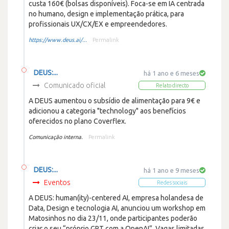
custa 160€ (bolsas disponíveis). Foca-se em IA centrada
no humano, design e implementação prática, para
profissionais UX/CX/EX e empreendedores.
https://www.deus.ai/...
Permalink
DEUS:...
há 1 ano e 6 meses
Comunicado oficial
Relato directo
A DEUS aumentou o subsídio de alimentação para 9€ e
adicionou a categoria "technology" aos benefícios
oferecidos no plano Coverflex.
Comunicação interna.
Permalink
DEUS:...
há 1 ano e 9 meses
Eventos
Redes sociais
A DEUS: human(ity)-centered AI, empresa holandesa de
Data, Design e tecnologia AI, anunciou um workshop em
Matosinhos no dia 23/11, onde participantes poderão
criar o seu “próprio GPT com a OpenAI”. Vagas limitadas