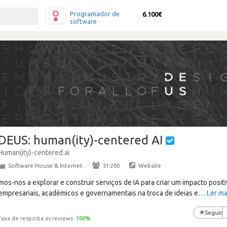
Programador de
6.100€
software
DEUS: human(ity)-centered AI
Human(ity)-centered ai
Software House & Internet
·
51-200
·
Website
amos-nos a explorar e construir serviços de IA para criar um impacto posit
empresariais, académicos e governamentais na troca de ideias e
…
Ler ma
★
Seguir
Taxa de resposta às reviews:
100
%