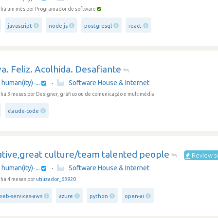
 há um mês
por Programador de software
javascript
node.js
postgresql
react
va. Feliz. Acolhida. Desafiante
human(ity)-...
·
Software House & Internet
 há 3 meses
por Designer, gráfico ou de comunicação e multimédia
claude-code
tive,great culture/team talented people
Review s
human(ity)-...
·
Software House & Internet
há 4 meses por
utilizador_63920
eb-services-aws
azure
python
open-ai