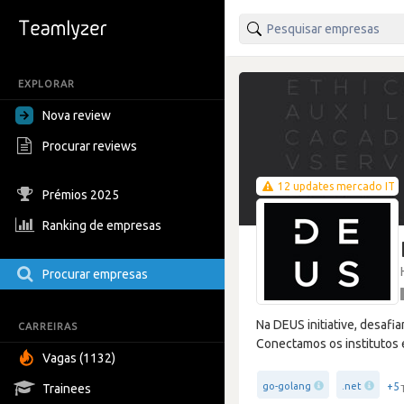
EXPLORAR
Nova review
Procurar reviews
12 updates mercado IT
Prémios 2025
Ranking de empresas
Procurar empresas
Na DEUS initiative, desafi
CARREIRAS
Conectamos os institutos 
Vagas (1132)
+5
go-golang
.net
Trainees