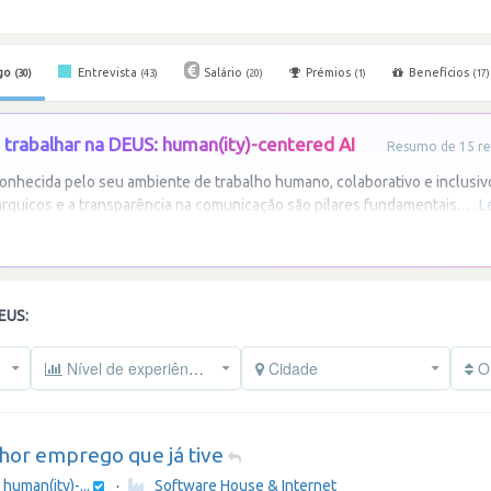
go
Entrevista
Salário
Prémios
Benefícios
(30)
(43)
(20)
(1)
(17)
trabalhar na DEUS: human(ity)-centered AI
Resumo de 15 re
nhecida pelo seu ambiente de trabalho humano, colaborativo e inclusiv
rárquicos e a transparência na comunicação são pilares fundamentais.
…
L
EUS:
Nível de experiência
Cidade
Or
hor emprego que já tive
human(ity)-...
·
Software House & Internet