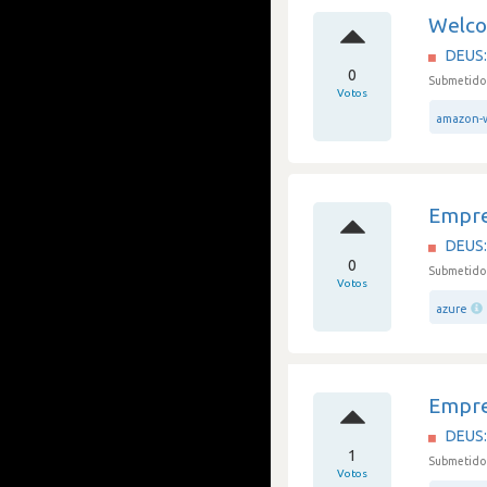
Welco
DEUS: 
0
Submetido 
Votos
amazon-w
Empre
DEUS: 
0
Submetido 
Votos
azure
Empre
DEUS: 
1
Submetido 
Votos