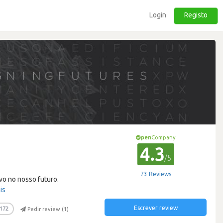
Login
Registo
pen
Company
4.3
/5
73 Reviews
ivo no nosso futuro.
is
Escrever review
172
Pedir review (
1
)