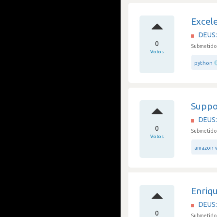
Excel
DEUS: 
0
Submetido
Votos
python
Suppo
DEUS: 
0
Submetido
Votos
amazon-w
Enriq
DEUS: 
0
Submetido 