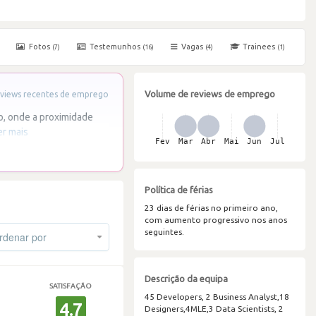
Fotos
Testemunhos
Vagas
Trainees
(7)
(16)
(4)
(1)
Volume de reviews de emprego
views recentes de emprego
o, onde a proximidade
er mais
Política de férias
23 dias de férias no primeiro ano,
com aumento progressivo nos anos
seguintes.
denar por
Descrição da equipa
SATISFAÇÃO
45 Developers, 2 Business Analyst,18
4.7
Designers,4MLE,3 Data Scientists, 2