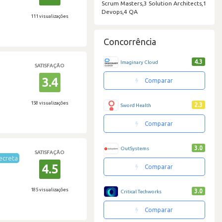
Scrum Masters,3 Solution Architects,1
Devops,4 QA
111 visualizações
Concorrência
4.3
Imaginary Cloud
SATISFAÇÃO
3.4
Comparar
158 visualizações
2.3
Sword Health
Comparar
3.0
OutSystems
SATISFAÇÃO
ecreta
4.5
Comparar
185 visualizações
3.0
Critical Techworks
Comparar