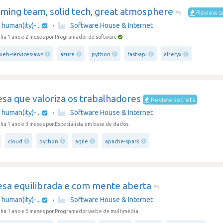
ming team, solid tech, great atmosphere
Review s
human(ity)-...
·
Software House & Internet
há 1 ano e 2 meses
por Programador de software
eb-services-aws
azure
python
fast-api
alteryx
sa que valoriza os trabalhadores
Review secreta
human(ity)-...
·
Software House & Internet
há 1 ano e 3 meses
por Especialista em base de dados
cloud
python
agile
apache-spark
sa equilibrada e com mente aberta
human(ity)-...
·
Software House & Internet
há 1 ano e 6 meses
por Programador web e de multimédia