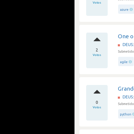
Votos
azure
One o
DEUS: 
2
Submetido
Votos
agile
Grand
DEUS: 
0
Submetido 
Votos
python