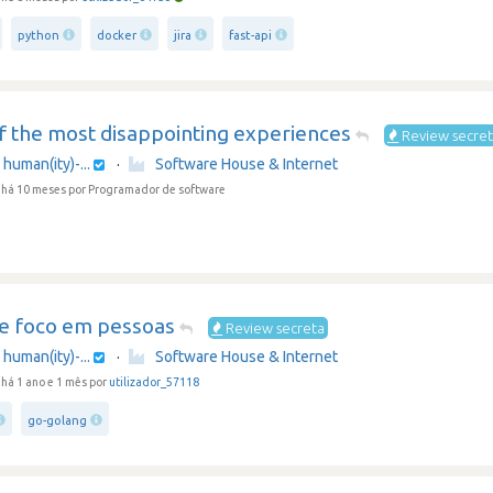
python
docker
jira
fast-api
f the most disappointing experiences
Review secre
human(ity)-...
·
Software House & Internet
 há 10 meses
por Programador de software
e foco em pessoas
Review secreta
human(ity)-...
·
Software House & Internet
há 1 ano e 1 mês por
utilizador_57118
go-golang