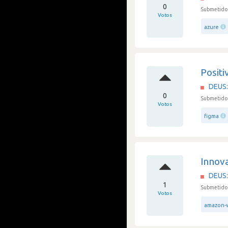
0
Submetido
Votos
azure
Positi
DEUS: 
0
Submetido
Votos
figma
Innova
DEUS: 
1
Submetido 
Votos
amazon-w