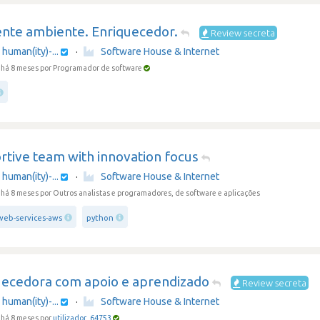
ente ambiente. Enriquecedor.
Review secreta
human(ity)-...
·
Software House & Internet
 há 8 meses
por Programador de software
rtive team with innovation focus
human(ity)-...
·
Software House & Internet
 há 8 meses
por Outros analistas e programadores, de software e aplicações
eb-services-aws
python
uecedora com apoio e aprendizado
Review secreta
human(ity)-...
·
Software House & Internet
há 8 meses por
utilizador_64753