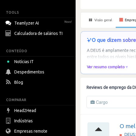
TOOLS
Visão geral
Empre
Novo!
Teamlyzer AI
Calculadora de salários TI
O que dizem sobre 
A DEUS é amplamente reco
CONTEÚDO
entre todos os níveis hie
Notícias IT
Ver resumo completo
Despedimentos
Blog
Reviews de emprego da D
COMPARAR
Cargo
Head2Head
Indústrias
O mel
Empresas remote
DEUS: 