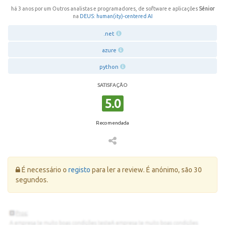
há 3 anos por um Outros analistas e programadores, de software e aplicações
Sénior
na
DEUS: human(ity)-centered AI
.net
azure
python
SATISFAÇÃO
5.0
Recomendada
Erro:
É necessário o
registo
para ler a review. É anónimo, são 30
segundos.