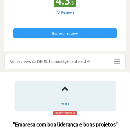
4.3
/5
73 Reviews
Escrever review
Ver reviews da DEUS: human(ity)-centered AI
Toggle
navigat
1
Votos
Review imprecisa
"Empresa com boa liderança e bons projetos"