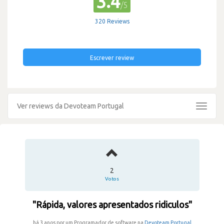
3.4
/5
320 Reviews
Escrever review
Ver reviews da Devoteam Portugal
Toggle
navigat
2
Votos
"Rápida, valores apresentados ridiculos"
há 3 anos por um Programador de software na
Devoteam Portugal