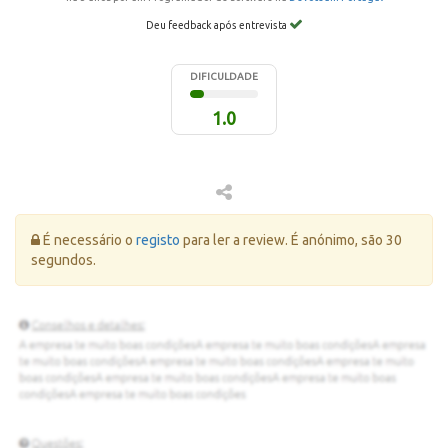
Deu feedback após entrevista
DIFICULDADE
1.0
Erro:
É necessário o
registo
para ler a review. É anónimo, são 30
segundos.