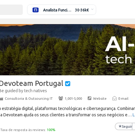
Analista Funcional (Híbrido)
30-36k€
Devoteam Portugal
Be guided by tech natives
Consultoria & Outsourcing IT
·
1,001-5,000
·
Website
·
E-mail
 estratégia digital, plataformas tecnológicas e cibersegurança. Combinan
, a Devoteam ajuda os seus clientes a transformar os seus negócios e
…
L
★
Seguir
Taxa de resposta às reviews:
100
%