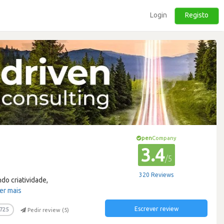
Login
Registo
pen
Company
3.4
/5
320 Reviews
do criatividade,
er mais
Escrever review
725
Pedir review (
5
)