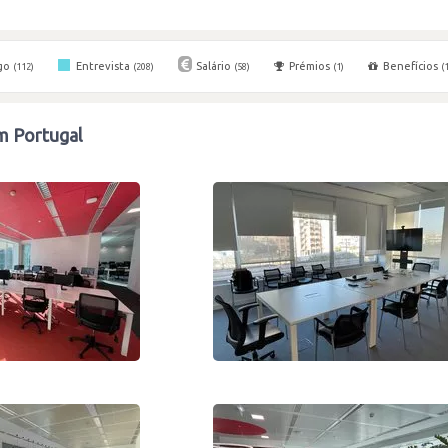
go
Entrevista
Salário
Prémios
Benefícios
(112)
(208)
(58)
(1)
(
m Portugal