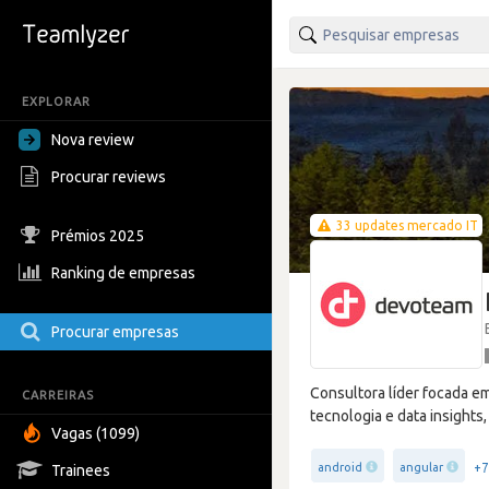
EXPLORAR
Nova review
Procurar reviews
33 updates mercado IT
Prémios 2025
Ranking de empresas
Procurar empresas
Consultora líder focada em
CARREIRAS
tecnologia e data insights
Vagas (1099)
+7
android
angular
Trainees