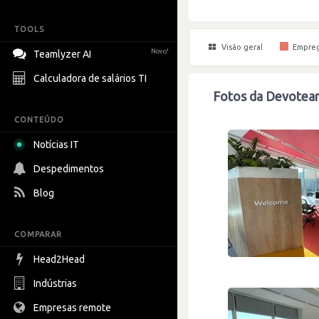
TOOLS
Visão geral
Empre
Novo!
Teamlyzer AI
Calculadora de salários TI
Fotos da Devotea
CONTEÚDO
Notícias IT
Despedimentos
Blog
COMPARAR
Head2Head
Indústrias
Empresas remote