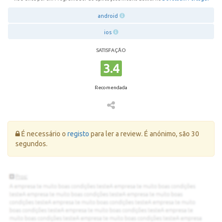
android
ios
SATISFAÇÃO
3.4
Recomendada
Erro:
É necessário o
registo
para ler a review. É anónimo, são 30
segundos.