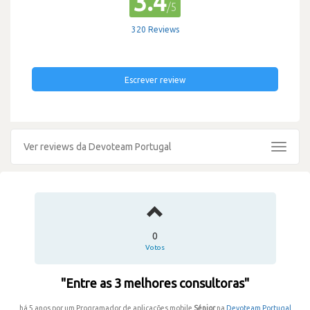
3.4
/5
320 Reviews
Escrever review
Ver reviews da Devoteam Portugal
Toggle
navigat
0
Votos
"Entre as 3 melhores consultoras"
há 5 anos por um Programador de aplicações mobile
Sénior
na
Devoteam Portugal